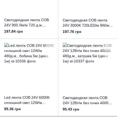
Светодиодная лента COB
Светодиодная COB лента
24V 900 Лм/м 720 д.м.
24V 3000K 720LED/м 8W/м
4000K CRI90 нейтральная,
IP20 CRI90, бобина 10м
197.84 грн
197.76 грн
бобина 10м (цена 1м)
(цена 1м)
Led лента COB 24V 6000K
Светодиодная лента COB
сплошной свет 12W/м
24V 12Вт/м без точек 4000K
480д.м., бобина 5м (цена
480д.м., катушка 5м (цена
95.36 грн
95.43 грн
1м)
1м)