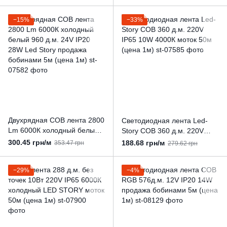
продажа бобина 5м (цена
сплошного свечения (5м,
1м)
цена 1м)
−15%
−33%
Двухрядная COB лента 2800
Светодиодная лента Led-
Lm 6000К холодный белый
Story COB 360 д.м. 220V
960 д.м. 24V IP20 28W Led
IP65 10W 4000К моток 50м
300.45 грн/м
188.68 грн/м
353.47 грн
279.62 грн
Story продажа бобинами 5м
(цена 1м)
(цена 1м)
−29%
−4%