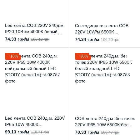
Led лента COB 220V 240д.м.
Светодиодная лента COB
IP20 10Вт/м 4000К белый
220V 10W/м 6500K
нейтральный LED STORY
холодный белый 240 LED/м
74.33 грн/м
74.34 грн/м
106.18 грн
106.20 грн
10м (ціна 1м)
LED STORY 10м (цена 1м)
−10%
−30%
Led лента COB 240д.м. 220V
COB лента 240д.м. без точек
IP65 10W 4000К
220V IP65 10W 6500К белый
нейтральный белый LED
холодный LED STORY (цена
99.13 грн/м
70.33 грн/м
110.71 грн
100.47 грн
STORY (цена 1м)
1м)