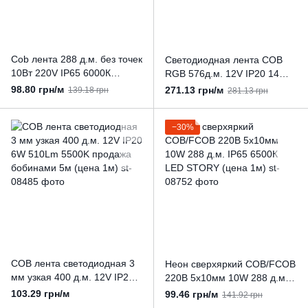
Cob лента 288 д.м. без точек
Cветодиодная лента COB
10Вт 220V IP65 6000К
RGB 576д.м. 12V IP20 14W
холодный LED STORY моток
продажа бобинами 5м (цена
98.80 грн/м
271.13 грн/м
139.18 грн
281.13 грн
50м (цена 1м)
1м)
−30%
COB лента светодиодная 3
Неон сверхяркий COB/FCOB
мм узкая 400 д.м. 12V IP20
220В 5х10мм 10W 288 д.м.
6W 510Lm 5500K продажа
IP65 6500К LED STORY
103.29 грн/м
99.46 грн/м
141.92 грн
бобинами 5м (цена 1м)
(цена 1м)