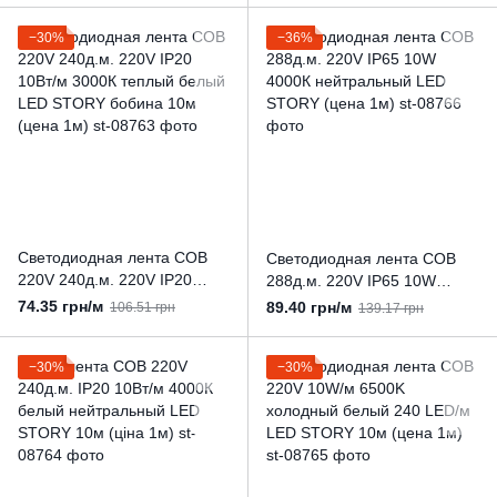
−30%
−36%
Светодиодная лента COB
Светодиодная лента COB
220V 240д.м. 220V IP20
288д.м. 220V IP65 10W
10Вт/м 3000К теплый белый
4000К нейтральный LED
74.35 грн/м
89.40 грн/м
106.51 грн
139.17 грн
LED STORY бобина 10м
STORY (цена 1м)
(цена 1м)
−30%
−30%