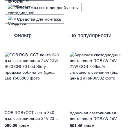
Комплекты светодиодной ленты
Средства для монтажа
Фильтр
По популярности
СОВ RGB+CCT лента 840
Адресная светодиодная
д.м. светодиодная 24V 23W
лента smart RGB+W 24V
IP20 CRI 90 Led Story
21W COB 784led/м
580.06 грн/м
501.46 грн/м