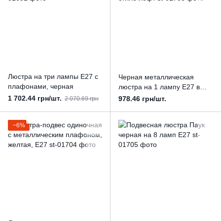
Люстра на три лампы Е27 с
Черная металлическая
плафонами, черная
люстра на 1 лампу Е27 в
стиле лофт
1 702.44 грн/шт.
978.46 грн/шт.
2 070.69 грн
−6%