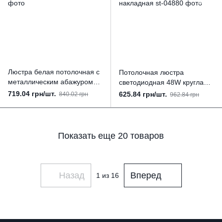
Люстра белая потолочная с
Потолочная люстра
металлическим абажуром
светодиодная 48W круглая
под лампу Е27
Ø500мм 4000K IP20
719.04 грн/шт.
625.84 грн/шт.
840.02 грн
962.84 грн
накладная
Показать еще 20 товаров
Назад
Вперед
1
из 16