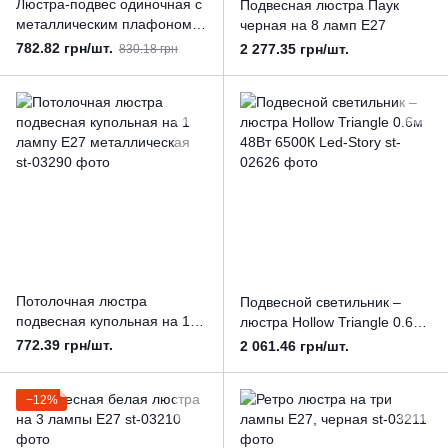
Люстра-подвес одиночная с
Подвесная люстра Паук
металлическим плафоном,
черная на 8 ламп Е27
желтая, Е27
782.82 грн/шт.
2 277.35 грн/шт.
830.18 грн
Потолочная люстра
Подвесной светильник –
подвесная купольная на 1
люстра Hollow Triangle 0.6м
лампу Е27 металлическая
48Вт 6500К Led-Story
772.39 грн/шт.
2 061.46 грн/шт.
−12%