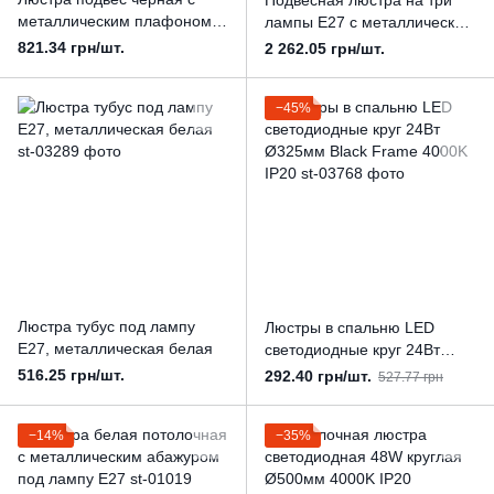
Подвесная люстра на три
металлическим плафоном
лампы Е27 с металлическим
на 1 лампу Е27
плафоном-решеткой черная
821.34 грн/шт.
2 262.05 грн/шт.
−45%
Люстра тубус под лампу
Люстры в спальню LED
Е27, металлическая белая
светодиодные круг 24Вт
Ø325мм Black Frame 4000K
516.25 грн/шт.
292.40 грн/шт.
527.77 грн
IP20
−14%
−35%