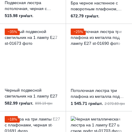
Подвесная люстра
Бра черное настенное с
потолочная, черная с
поворотным плафоном,
металлическим плафоном
металлическое под лампу
515.98 грн/шт.
672.79 грн/шт.
под лампу Е27
Е27
−35%
−25%
Черный подвесной
Потолочная люстра три
светильник на 1 лампу Е27
плафона из металла под
лампу Е27
582.99 грн/шт.
1 545.71 грн/шт.
899.19 грн
2 070.69 грн
−18%