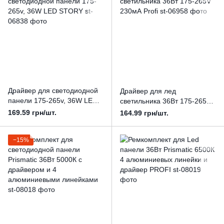
Драйвер для светодиодной
Драйвер для лед
панели 175-265v, 36W LED
светильника 36Вт 175-265V
STORY
230мА Profi
169.59 грн/шт.
164.99 грн/шт.
−15%