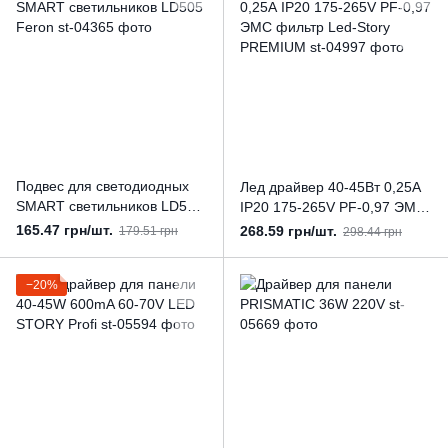
Подвес для светодиодных
Лед драйвер 40-45Вт 0,25А
SMART светильников LD505
IP20 175-265V PF-0,97 ЭМС
Feron
фильтр Led-Story PREMIUM
165.47 грн/шт.
268.59 грн/шт.
179.51 грн
298.44 грн
−20%