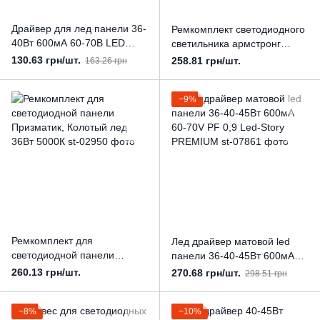
Драйвер для лед панели 36-
Ремкомплект светодиодного
40Вт 600мА 60-70В LED
светильника армстронг
STORY Profi
Призматик, Колотый лед
130.63 грн/шт.
258.81 грн/шт.
163.26 грн
36Вт 6500К
−9%
Ремкомплект для
Лед драйвер матовой led
светодиодной панели
панели 36-40-45Вт 600мА
Призматик, Колотый лед
60-70V PF 0,9 Led-Story
260.13 грн/шт.
270.68 грн/шт.
298.51 грн
36Вт 5000К
PREMIUM
−8%
−10%