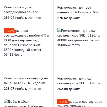
Ремкомплект для
Ремкомплект для Led
светодиодной панели
панели 36Вт Prismatic 6500К
Prismatic 36Вт 5000К с
4 алюминиевых линейки и
259.04 грн/шт.
276.62 грн/шт.
304.75 грн
драйвером и 4
драйвер PROFI
алюминиевыми линейками
−10%
Ремкомплект светодиодные
Ремкомплект для лед
линейки 4*9 и DOB драйвер
светильников 36Вт 6120Лм
для лед панелей Prismatic
4000К нейтральный белый
223.07 грн/шт.
262.98 грн/шт.
249.09 грн
36Вт 6500К холодный свет
−14%