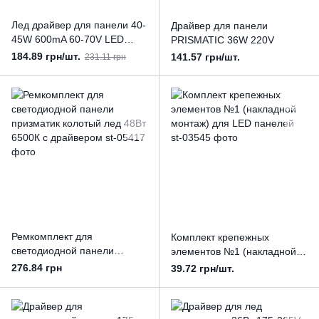
Лед драйвер для панели 40-
Драйвер для панели
45W 600mA 60-70V LED
PRISMATIC 36W 220V
STORY Profi
184.89 грн/шт.
141.57 грн/шт.
231.11 грн
Ремкомплект для
Комплект крепежных
светодиодной панели
элементов №1 (накладной
призматик колотый лед 48Вт
монтаж) для LED панелей
276.84 грн
39.72 грн/шт.
6500К с драйвером