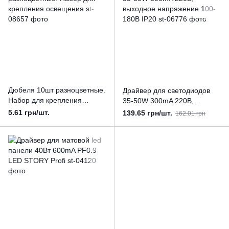
Дюбеля 10шт разноцветные.
Драйвер для светодиодов
Набор для крепления
35-50W 300mA 220В,
освещения
выходное напряжение 100-
5.61 грн/шт.
139.65 грн/шт.
162.01 грн
180В IP20