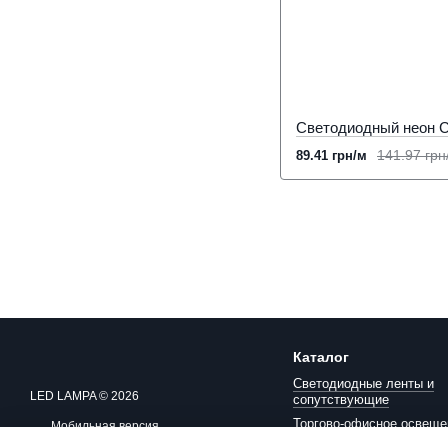
141.97 грн
89.41 грн/м
Каталог
Светодиодные ленты и
LED LAMPA © 2026
сопутствующие
Торгово-офисное освеще
Мобильная версия
Промышленно-коммерчес