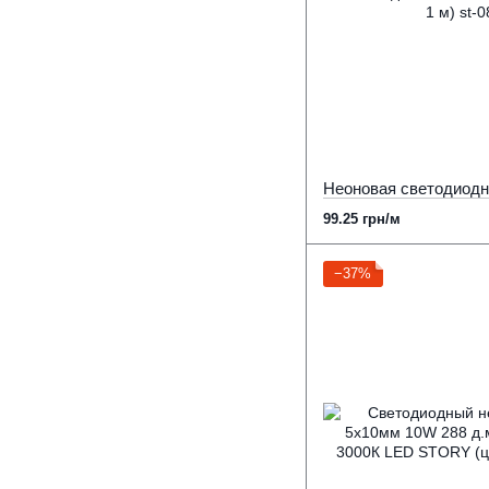
99.25 грн/м
−37%