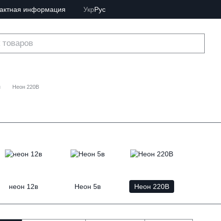
тактная информация
Укр
Рус
н
Неон 220В
неон 12в
Неон 5в
Неон 220В