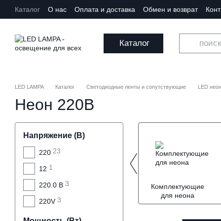
Перейти к основному контенту
Каталог
О нас
Оплата и доставка
Обмен и возврат
Кон
Каталог
LED LAMPA
Каталог
Светодиодные ленты и сопутствующие
LED нео
Неон 220В
Напряжение (В)
23
220
1
12
3
220.0 В
Комплектующие
для неона
3
220V
Мощность (Вт)