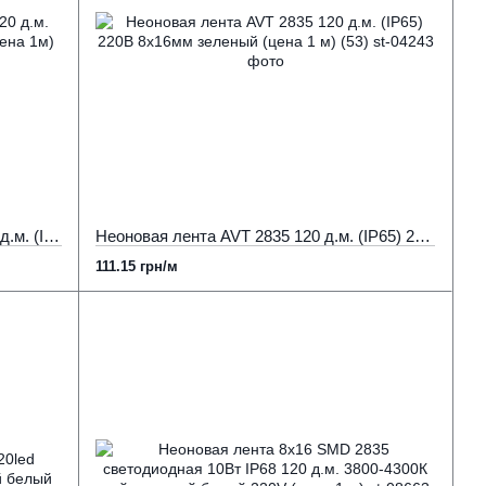
Гибкий неон 220 вольт SMD2835 120 д.м. (IP65) 9х18мм нейтральный белый (цена 1м) (51)
Неоновая лента AVT 2835 120 д.м. (IP65) 220В 8x16мм зеленый (цена 1 м) (53)
111.15 грн/м