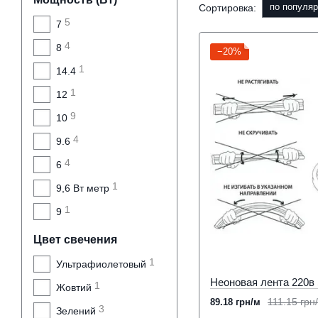
по популяр
Сортировка:
5
7
4
8
−20%
1
14.4
1
12
9
10
4
9.6
4
6
1
9,6 Вт метр
1
9
Цвет свечения
1
Ультрафиолетовый
1
Жовтий
111.15 грн
89.18 грн/м
3
Зелений