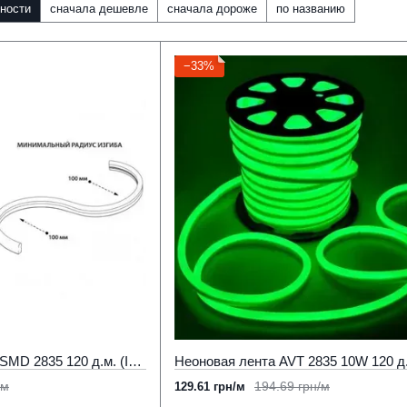
ности
сначала дешевле
сначала дороже
по названию
−33%
Неоновая лента 220в SMD 2835 120 д.м. (IP65) 220В 8х16мм желтый (цена 1м) (52)
/м
194.69 грн/м
129.61 грн/м