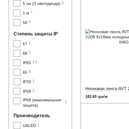
1
5 см (3 светодиода)
7
1 м
4
50
Степень защиты IP
1
67
3
68
13
IP65
8
65
1
IP20
3
IP68
182.69 грн/м
IP68 (максимальная
1
защита)
Производитель
1
UALED