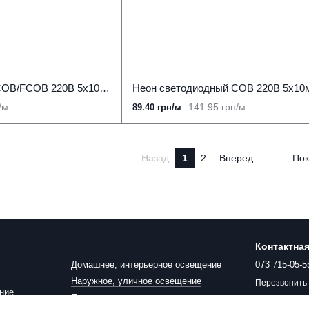
Светодиодный неон COB/FCOB 220В 5х10мм 10W 288 д.м. IP65 белый теплый 3000К LED STORY (цена 1м)
/м
141.95 грн/м
89.40 грн/м
Назад
1
2
Вперед
Пок
Контактна
Домашнее, интерьерное освещение
073 715-05-5
Наружное, уличное освещение
Перезвонить
ние
Прожекторы, крепления, датчики
кое