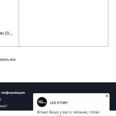
Неон светодиодный COB 220В 5х10мм 10W 288 д.м. IP65 LED STORY нейтральный 4000К (цена 1м)
азать все
я информация
5
073 715-05-55
@LAMPA_TOV_bot
 вам?
shop.ledlampa@gmail.com