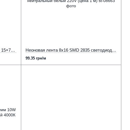
Светодиодный неон SMD2835 120led 15×7mm 220V 9.6W/m IP65 холодный белый (цена 1м)
Неоновая лента 8х16 SMD 2835 светодиодная 10Вт IP68 120 д.м. 3800-4300К нейтральный белый 220V (цена 1 м)
99.35 грн/м