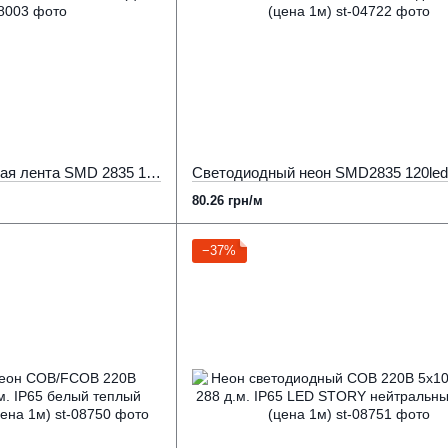
Неоновая светодиодная лента SMD 2835 10W 120 д.м. IP68 220В 8х16мм зеленая (цена 1 м)
80.26 грн/м
−37%