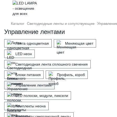
Каталог
Светодиодные ленты и сопутствующие
Управлени
Управление лентами
Лента одноцветная
Меняющая цвет
LED неон
Светодиодная лента сплошного свечения
Блоки питания
Профиль, короб
Управление лентами
LED полоски, модули, пиксели
Комплекты неона
Комплекты светодиодной ленты