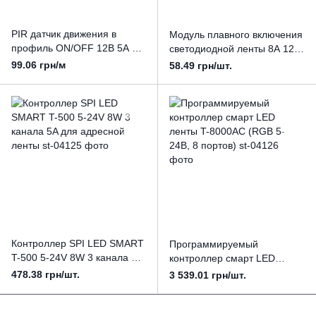
PIR датчик движения в
Модуль плавного включения
профиль ON/OFF 12В 5А с
светодиодной ленты 8А 12-
фотоэлементом (датчиком
24В M308W-8 с проводом
99.06 грн/м
58.49 грн/шт.
освещенности)
Контроллер SPI LED SMART
Программируемый
T-500 5-24V 8W 3 канала 5A
контроллер смарт LED
для адресной ленты
ленты T-8000AC (RGB 5-
478.38 грн/шт.
3 539.01 грн/шт.
24В, 8 портов)