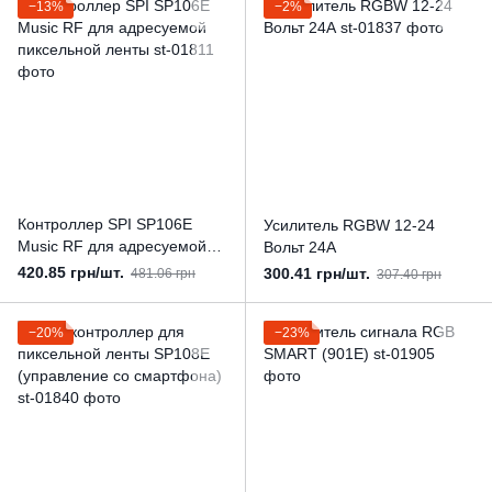
−13%
−2%
Контроллер SPI SP106E
Усилитель RGBW 12-24
Music RF для адресуемой
Вольт 24А
пиксельной ленты
420.85 грн/шт.
300.41 грн/шт.
481.06 грн
307.40 грн
−20%
−23%