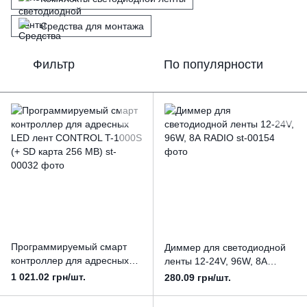
Средства для монтажа
Фильтр
По популярности
Программируемый смарт
Диммер для светодиодной
контроллер для адресных
ленты 12-24V, 96W, 8А
LED лент CONTROL T-1000S
RADIO
1 021.02 грн/шт.
280.09 грн/шт.
(+ SD карта 256 MB)