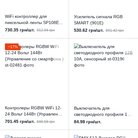
WiFi контроллер для
Усилитель сигнала RGB
пиксельной ленты SP108E
SMART (901E)
(управление со смартфона)
730.35 грн/шт.
530.62 грн/шт.
912.94 грн
691.42 грн
−17%
Контролеры RGBW WiFi 12-
Выключатель для
24 Вольт 144Вт (Управление
светодиодного профиля 12В
со смартфона )
10А, сенсорный
701.45 грн/шт.
84.98 грн/шт.
846.58 грн