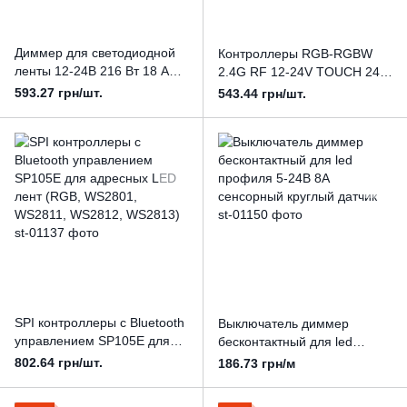
Диммер для светодиодной
Контроллеры RGB-RGBW
ленты 12-24В 216 Вт 18 А
2.4G RF 12-24V TOUCH 24A
Сенсорный ЧИПОВАННЫЙ
с сенсорным пультом
593.27 грн/шт.
543.44 грн/шт.
SPI контроллеры с Bluetooth
Выключатель диммер
управлением SP105E для
бесконтактный для led
адресных LED лент (RGB,
профиля 5-24В 8А
802.64 грн/шт.
186.73 грн/м
WS2801, WS2811, WS2812,
сенсорный круглый датчик
WS2813)