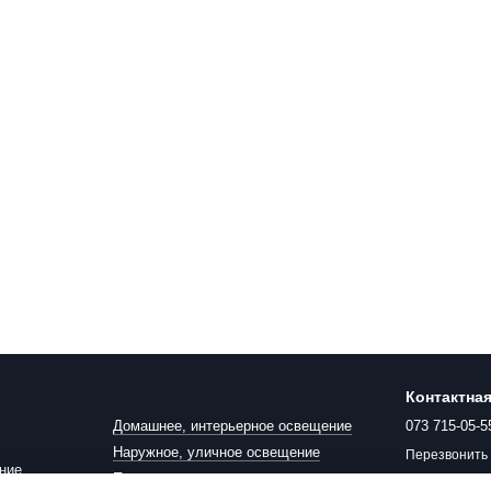
Контактна
Домашнее, интерьерное освещение
073 715-05-5
Наружное, уличное освещение
Перезвонить
ние
Прожекторы, крепления, датчики