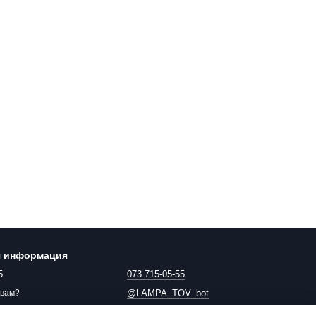
я информация
5
073 715-05-55
@LAMPA_TOV_bot
 вам?
shop.ledlampa@gmail.com