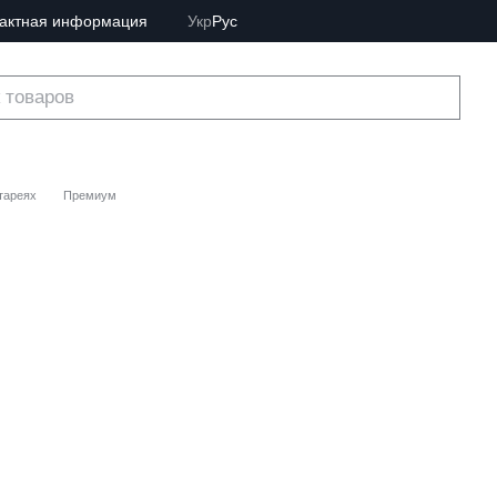
тактная информация
Укр
Рус
тареях
Премиум