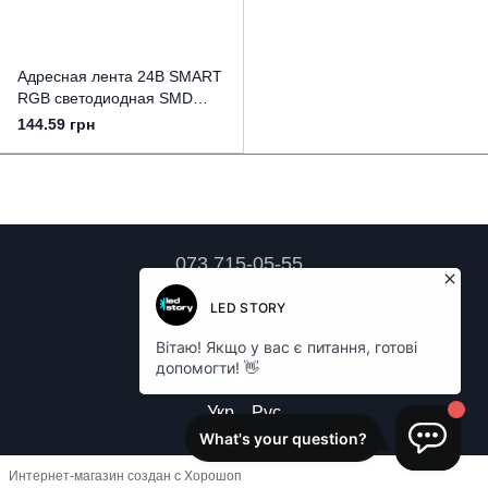
Адресная лента 24В SMART
RGB светодиодная SMD
5050 60 д.м. IP20 WS2818b
144.59 грн
(цена 1м)
073 715-05-55
Контактная информация
Полная версия сайта
LED LAMPA © 2026
Укр
Рус
Интернет-магазин создан с Хорошоп