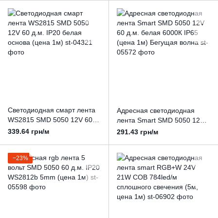
(цена 1м)
Светодиодная смарт лента
Адресная светодиодная
WS2815 SMD 5050 12V 60
лента Smart SMD 5050 12V
д.м. IP20 белая основа
60 д.м. белая 6000К IP65
339.64 грн/м
291.43 грн/м
(цена 1м)
(цена 1м) Бегущая волна
−23%