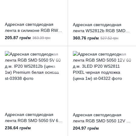
Адресная светодиодная
Адресная светодиодная
лента в силиконе RGB RW
лента WS2812b RGB SMD
1LED SMD 5050 5V 60 д.м.
5050 5V 144 д.м. IP20
205.87 грн/м
360.76 грн/м
363.39 грн
527.52 грн
IP67 WS2812b PIXEL c
WS2812b PIXEL (цена 1м)
чёрной подложкой (цена 1
м)
Адресная светодиодная
Адресная светодиодная
лента RGB SMD 5050 5V 60
лента RGB SMD 5050 12V 60
д.м. IP20 WS2812b (цена
д.м. 3LED IP20 WS2811
236.64 грн/м
204.97 грн/м
1м) Premium белая основа
PIXEL черная подложка