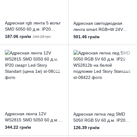
Адресная rgb лента 5 вольт
Адресная светодиодная
SMD 5050 60 д.м. IP20
лента smart RGB+W 24V
WS2812b 5mm (цена 1м)
21W COB 784led/м
187.06 грн/м
501.46 грн/м
244.28 грн
сплошного свечения (5м,
цена 1м)
Адресная лента 12V
Адресная летна лед SMD
WS2815 SMD 5050 60 д.м.
5050 RGB 5V 60 д.м. IP20
IP20 смарт Led-Story
WS2812b на белой
344.22 грн/м
126.39 грн/м
Standart (цена 1м)
подложке Led Story Standart