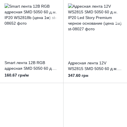
Smart лента 12В RGB
Адресная лента 12V
адресная SMD 5050 60 д.м.
WS2815 SMD 5050 60 д.м.
IP20 WS2818b (цена 1м)
IP20 Led Story Premium
160.67 грн/м
347.60 грн
черное основание (цена 1м)