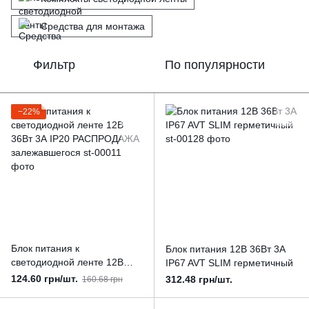
Средства для монтажа
Фильтр
По популярности
−22%
Блок питания к
Блок питания 12В 36Вт 3А
светодиодной ленте 12В
IP67 AVT SLIM герметичный
36Вт 3А IP20 РАСПРОДАЖА
124.60 грн/шт.
312.48 грн/шт.
160.68 грн
залежавшегося