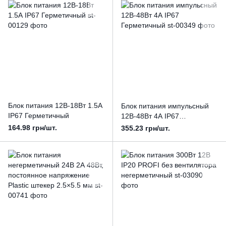
Блок питания 12В-18Вт 1.5А
Блок питания импульсный
IP67 Герметичный
12В-48Вт 4А IP67
Герметичный
164.98 грн/шт.
355.23 грн/шт.