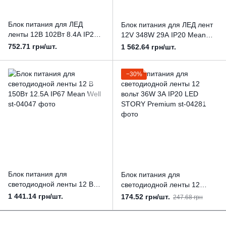
Блок питания для ЛЕД
Блок питания для ЛЕД лент
ленты 12В 102Вт 8.4А IP20
12V 348W 29А IP20 Mean
Mean Well
Well
752.71 грн/шт.
1 562.64 грн/шт.
−30%
Блок питания для
Блок питания для
светодиодной ленты 12 В
светодиодной ленты 12
150Вт 12.5А IP67 Mean Well
вольт 36W 3А IP20 LED
1 441.14 грн/шт.
174.52 грн/шт.
247.68 грн
STORY Premium