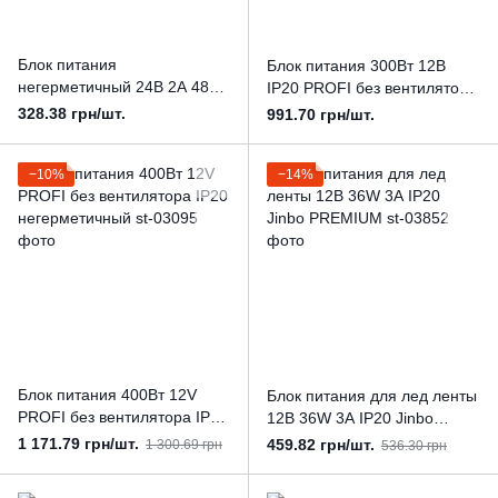
Блок питания
Блок питания 300Вт 12В
негерметичный 24В 2А 48Вт,
IP20 PROFI без вентилятора
постоянное напряжение
негерметичный
328.38 грн/шт.
991.70 грн/шт.
Plastic штекер 2.5×5.5 мм
−10%
−14%
Блок питания 400Вт 12V
Блок питания для лед ленты
PROFI без вентилятора ІР20
12В 36W 3А IP20 Jinbo
негерметичный
PREMIUM
1 171.79 грн/шт.
459.82 грн/шт.
1 300.69 грн
536.30 грн