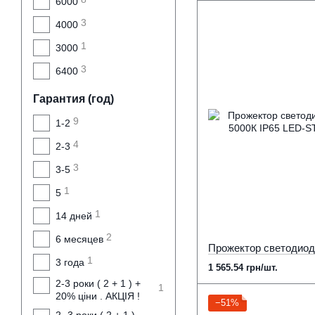
6000
3
4000
1
3000
3
6400
Гарантия (год)
9
1-2
4
2-3
3
3-5
1
5
1
14 дней
2
6 месяцев
1
3 года
1 565.54 грн/шт.
2-3 роки ( 2 + 1 ) +
1
20% ціни . АКЦІЯ !
−51%