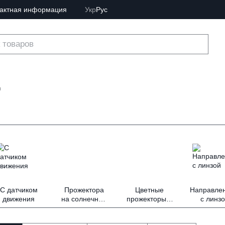
тактная информация
Укр
Рус
ы
С датчиком
Прожектора
Цветные
Направле
движения
на солнечных
прожекторы и
с линз
батареях
RGB