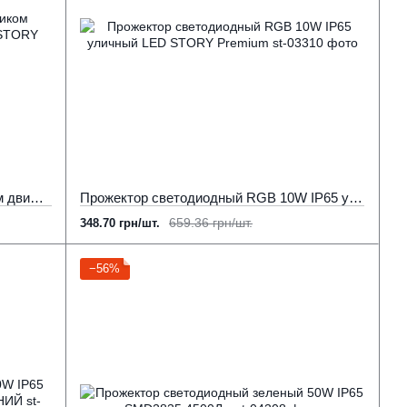
Прожектор светодиодный с датчиком движения 20W 1800 Лм 6500К LED STORY Profi
Прожектор светодиодный RGB 10W IP65 уличный LED STORY Premium
659.36 грн/шт.
348.70 грн/шт.
−56%