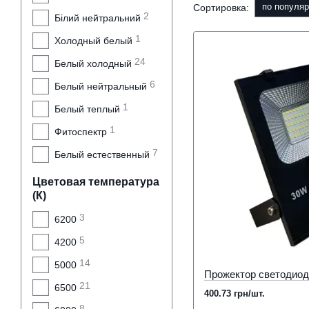
по популяр
Сортировка:
2
Білий нейтральний
1
Холодный белый
24
Белый холодный
6
Белый нейтральный
1
Белый теплый
1
Фитоспектр
7
Белый естественный
Цветовая температура
(К)
3
6200
5
4200
14
5000
21
6500
400.73 грн/шт.
8