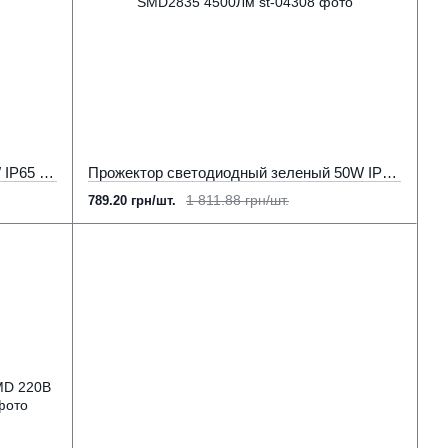
Прожектор светодиодный синий 10W IP65 SMD2835 900Лм РЕМОНТОПРИДАТНИЙ
Прожектор светодиодный зеленый 50W IP65 SMD2835 4500Лм
1 811.88 грн/шт.
789.20 грн/шт.