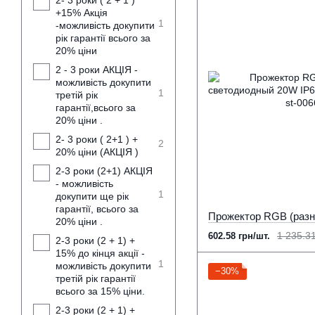
2- 3 роки ( 2 + 1 )
+15% Акція
1
-можливість докупити
рік гарантії всього за
20% ціни
2 - 3 роки АКЦІЯ -
можливість докупити
1
третій рік
гарантії,всього за
20% ціни .
2- 3 роки ( 2+1 ) +
2
20% ціни (АКЦІЯ )
2-3 роки (2+1) АКЦІЯ
- можливість
1
докупити ще рік
гарантії, всього за
20% ціни .
1 235.31
602.58 грн/шт.
2-3 роки (2 + 1) +
15% до кінця акції -
1
можливість докупити
−30%
третій рік гарантії
всього за 15% ціни.
2-3 роки (2 + 1) +