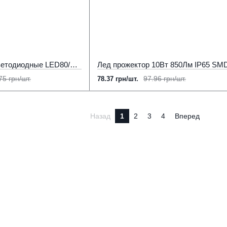
Прожекторы Philips светодиодные LED80/CW 100W WB 6500К IP65 8000Лм
75 грн/шт.
97.96 грн/шт.
78.37 грн/шт.
Назад
1
2
3
4
Вперед