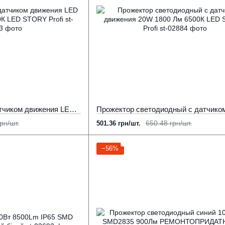
Прожектор 10 Вт с датчиком движения LED Gamma 900 Лм 6500К LED STORY Profi
рн/шт.
650.48 грн/шт.
501.36 грн/шт.
−56%