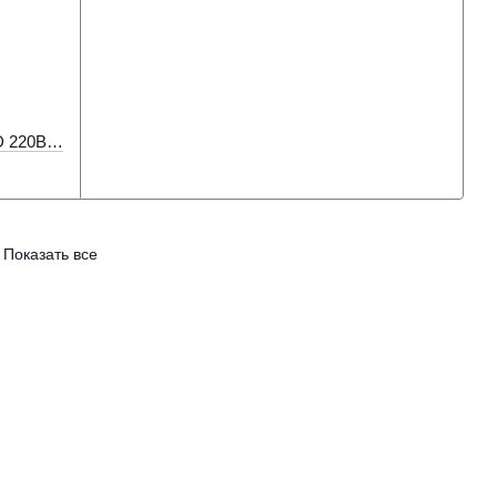
Лед прожектор 10Вт 850Лм IP65 SMD 220В 6500К Холодный белый
Показать все