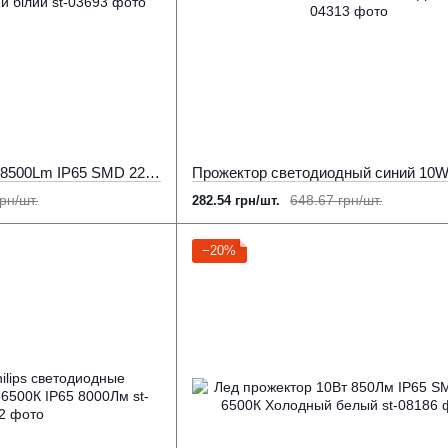
Лед прожектор 100Вт 8500Lm IP65 SMD 220В 6500К Холодний білий
рн/шт.
648.67 грн/шт.
282.54 грн/шт.
−20%