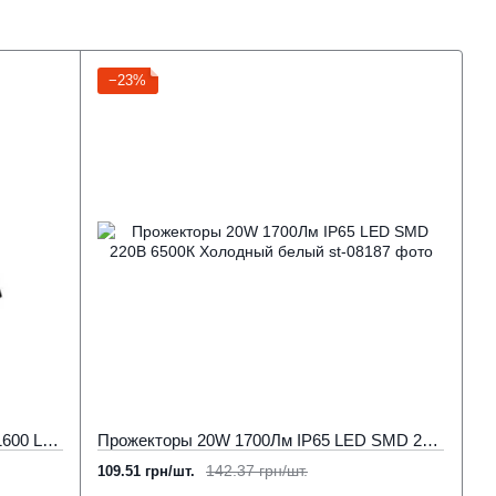
−23%
Прожектор светодиодный LED 20W 1600 Lm 4000К белый нейтральный, Ремонтопригодный
Прожекторы 20W 1700Лм IP65 LED SMD 220В 6500К Холодный белый
142.37 грн/шт.
109.51 грн/шт.