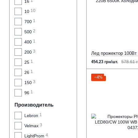
1
16
10
10
1
700
2
500
1
400
3
200
1
578.61 г
454.23 грн/шт.
25
1
26
−4%
3
150
1
96
Производитель
1
Lebron
3
Velmax
4
LightProm