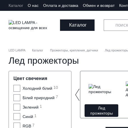
Перейти к основному контенту
Каталог
О нас
Оплата и доставка
Обмен и возврат
Кон
Каталог
LED LAMPA
Каталог
Прожекторы, крепления, датчики
Лед прожектор
Лед прожекторы
Цвет свечения
10
Холодний білий
7
Білий природний
1
Зелений
Лед
прожекторы
1
Синій
7
RGB