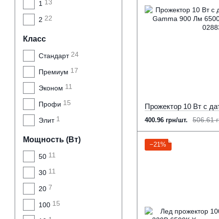
13
1
22
2
Класс
24
Стандарт
17
Премиум
11
Эконом
15
Профи
1
506.61 г
Элит
400.96 грн/шт.
Мощность (Вт)
−21%
11
50
11
30
7
20
15
100