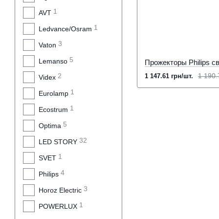
1
AVT
1
Ledvance/Osram
3
Vaton
5
Lemanso
2
1 190.
1 147.61 грн/шт.
Videx
1
Eurolamp
1
Ecostrum
5
Optima
32
LED STORY
1
SVET
4
Philips
3
Horoz Electric
1
POWERLUX