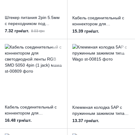
Штекер питания 2pin 5.5мм
Кабель соединительный с
c переходником под
коннектором для
двухконтактный винтовой
светодиодной ленты RGB
7.32 грн/шт.
15.39 грн/шт.
8.03 грн
разъем папа
SMD 5050 RGB 4pin (1 jack)
Father
Кабель соединительный с
Клеммная колодка 5AP с
коннектором для
пружинным зажимом типа
светодиодной ленты RGB
Wago
16.48 грн/шт.
13.37 грн/шт.
SMD 5050 4pin (1 jack) мама