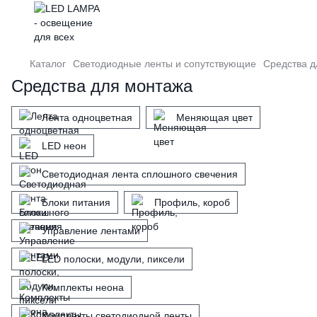
Каталог
Светодиодные ленты и сопутствующие
Средства д
Средства для монтажа
Лента одноцветная
Меняющая цвет
LED неон
Светодиодная лента сплошного свечения
Блоки питания
Профиль, короб
Управление лентами
LED полоски, модули, пиксели
Комплекты неона
Комплекты светодиодной ленты