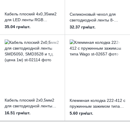
Кабель плоский 4х0,35мм2
Силиконовый чехол для
для LED ленты RGB
светодиодной ленты 8-
SMD5050, SMD3528 от5м
10мм, двухсторонний (цена
35.04 грн/шт.
32.37 грн/шт.
(цена 1м)
1 м)
Кабель плоский 2х0,5мм2
Клеммная колодка 222-412 с
для светодиодной ленты
пружинным зажимом типа
SMD5050, SMD3528 и т.д.
Wago
16.51 грн/шт.
5.60 грн/шт.
(цена 1м)