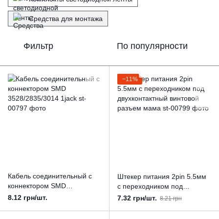
Средства для монтажа
Фильтр
По популярности
−11%
Кабель соединительный с
Штекер питания 2pin 5.5мм
коннектором SMD
c переходником под
3528/2835/3014 1jack
двухконтактный винтовой
8.12 грн/шт.
7.32 грн/шт.
8.21 грн
разъем мама