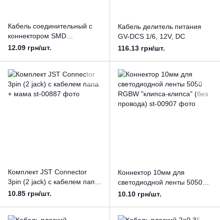
Кабель соединительный с
Кабель делитель питания
коннектором SMD
GV-DCS 1/6, 12V, DC
5050/5630/5730 1jack
12.09 грн/шт.
116.13 грн/шт.
Комплект JST Connector
Коннектор 10мм для
3pin (2 jack) с кабелем папа
светодиодной ленты 5050
+ мама
RGBW "клипса-клипса" (без
10.85 грн/шт.
10.10 грн/шт.
провода)