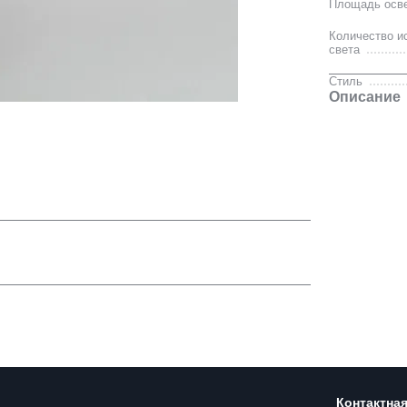
Площадь осв
Количество и
света
Стиль
Описание
Контактна