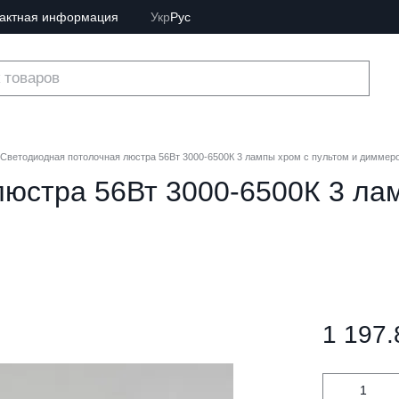
тактная информация
Укр
Рус
Светодиодная потолочная люстра 56Вт 3000-6500К 3 лампы хром с пультом и диммер
юстра 56Вт 3000-6500К 3 лам
1 197.