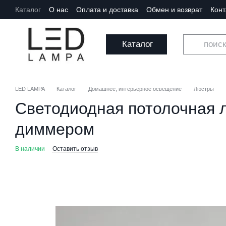
Перейти к основному контенту
Каталог
О нас
Оплата и доставка
Обмен и возврат
Кон
Каталог
LED LAMPA
Каталог
Домашнее, интерьерное освещение
Люстры
Светодиодная потолочная л
диммером
В наличии
Оставить отзыв