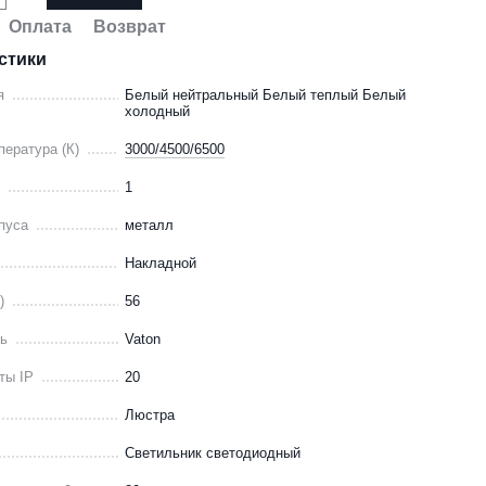
Оплата
Возврат
стики
я
Белый нейтральный Белый теплый Белый
холодный
пература (К)
3000/4500/6500
)
1
пуса
металл
Накладной
)
56
ль
Vaton
ты IP
20
Люстра
Светильник светодиодный