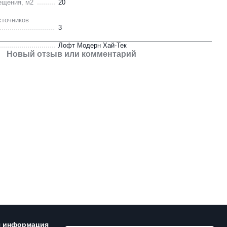
ещения, м2
20
сточников
3
Лофт Модерн Хай-Тек
Новый отзыв или комментарий
я информация