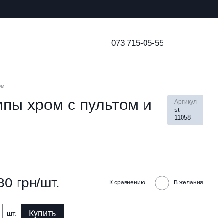
073 715-05-55
ом
пы хром с пультом и
Артикул
st-
11058
80 грн/шт.
К сравнению
В желания
Купить
шт.