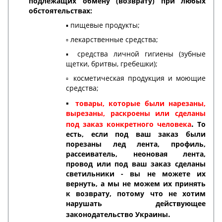
подлежащих обмену (возврату) при любых
обстоятельствах:
▪️ пищевые продукты;
▫️ лекарственные средства;
▪️ средства личной гигиены (зубные
щетки, бритвы, гребешки);
▫️ косметическая продукция и моющие
средства;
▪️
товары, которые были нарезаны,
вырезаны, раскроены или сделаны
.
под заказ конкретного человека
То
есть, если под ваш заказ были
порезаны лед лента, профиль,
рассеиватель, неоновая лента,
провод или под ваш заказ сделаны
светильники - вы не можете их
вернуть, а мы не можем их принять
к возврату, потому что не хотим
нарушать действующее
.
законодательство Украины