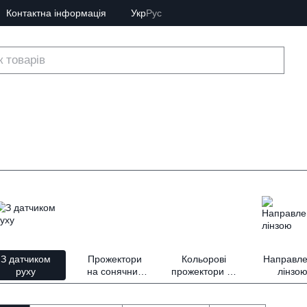
Контактна інформація
Укр
Рус
З датчиком
Прожектори
Кольорові
Направле
руху
на сонячних
прожектори та
лінзо
батареях
RGB