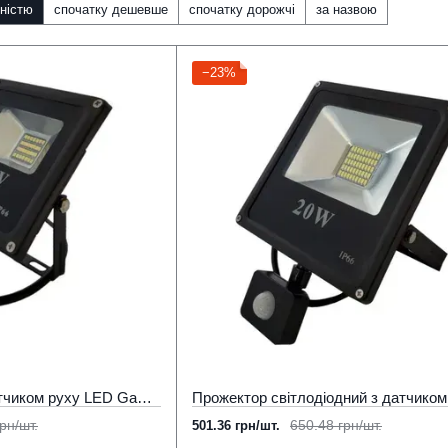
ністю
спочатку дешевше
спочатку дорожчі
за назвою
−23%
Прожектор 10 Вт з датчиком руху LED Gamma 900 Лм 6500К LED STORY Profi
рн/шт.
650.48 грн/шт.
501.36 грн/шт.