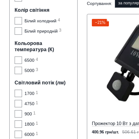
за популяр
Сортування:
Колір світіння
4
Білий холодний
−21%
3
Білий природній
Кольорова
температура (К)
4
6500
3
5000
Світловий потік (лм)
1
1700
1
4750
1
900
1
1800
506.61 г
400.96 грн/шт.
1
6000