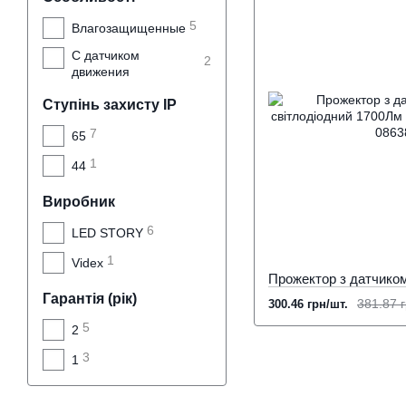
5
Влагозащищенные
С датчиком
2
движения
Ступінь захисту IP
7
65
1
44
Виробник
6
LED STORY
1
Videx
Гарантія (рік)
381.87 г
300.46 грн/шт.
5
2
3
1