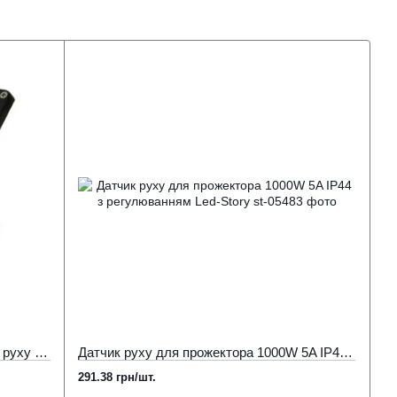
Прожектор світлодіодний з датчиком руху 20W 1800 Лм 6500К LED STORY Profi
Датчик руху для прожектора 1000W 5A IP44 з регулюванням Led-Story
291.38 грн/шт.