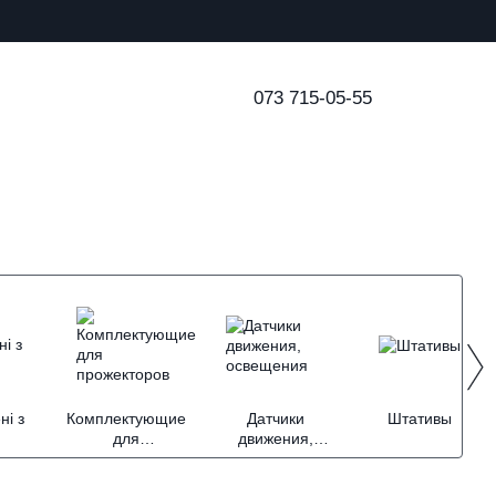
073 715-05-55
ні з
Комплектующие
Датчики
Штативы
ю
для
движения,
прожекторов
освещения