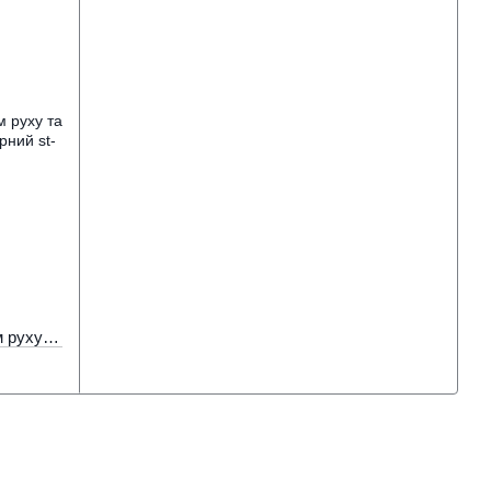
Розумний прожектор 50Вт з датчиком руху та освітленості VIDEX F3 5000K 220V Чорний