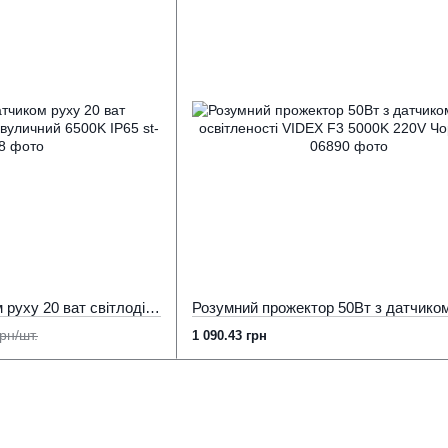
Прожектор з датчиком руху 20 ват світлодіодний 1700Лм вуличний 6500K IP65
рн/шт.
1 090.43 грн