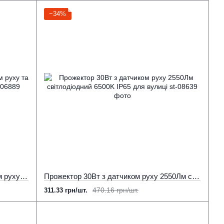
−34%
Вуличний прожектор 30Вт з датчиком руху та освітлення VIDEX F3 5000K 220V
Прожектор 30Вт з датчиком руху 2550Лм світлодіодний 6500K IP65 для вулиці
470.16 грн/шт.
311.33 грн/шт.