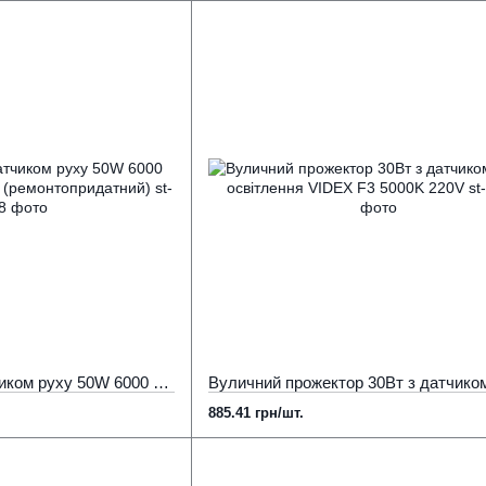
Лед прожектор з датчиком руху 50W 6000 Lm 5000К LED-STORY (ремонтопридатний)
885.41 грн/шт.