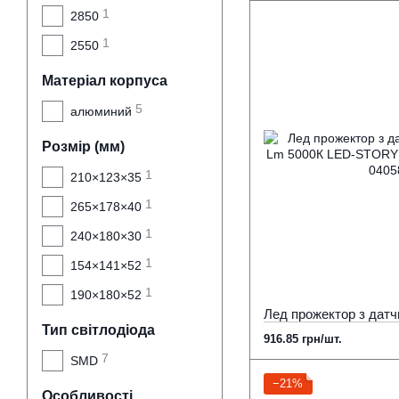
1
2850
1
2550
Матеріал корпуса
5
алюминий
Розмір (мм)
1
210×123×35
1
265×178×40
1
240×180×30
1
154×141×52
1
190×180×52
Тип світлодіода
916.85 грн/шт.
7
SMD
−21%
Особливості