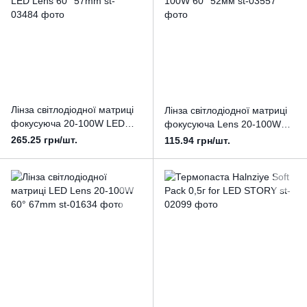
Лінза світлодіодної матриці
Лінза світлодіодної матриці
фокусуюча 20-100W LED
фокусуюча Lens 20-100W
Lens 60° 57mm
60° 52мм
265.25 грн/шт.
115.94 грн/шт.