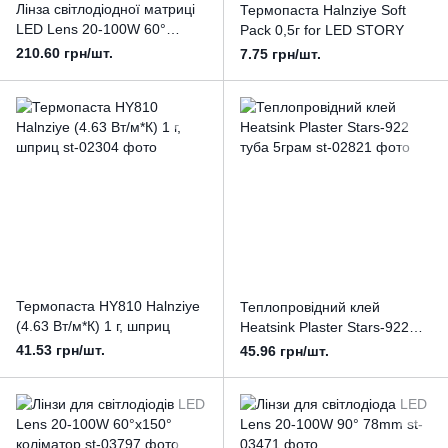
Лінза світлодіодної матриці
Термопаста Halnziye Soft
LED Lens 20-100W 60°
Pack 0,5г for LED STORY
67mm
210.60 грн/шт.
7.75 грн/шт.
Термопаста HY810 Halnziye
Теплопровідний клей
(4.63 Вт/м*К) 1 г, шприц
Heatsink Plaster Stars-922
туба 5грам
41.53 грн/шт.
45.96 грн/шт.