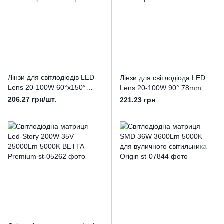
Лінзи для світлодіодів LED
Лінзи для світлодіода LED
Lens 20-100W 60°х150°
Lens 20-100W 90° 78mm
коліматор
206.27 грн/шт.
221.23 грн