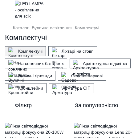
Каталог
Вуличне освітлення
Комплектучі
Комплектучі
Комплектучі
Ліхтарі на стовп
На сонячних батареях
Архітектурна підсвітка
Вуличні гірлянди
Садово-паркові
Кронштейни
Арматура СІП
Фільтр
За популярністю