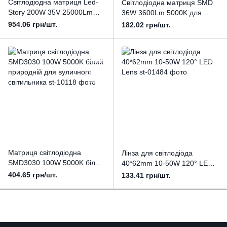
Світлодіодна матриця Led-
Світлодіодна матриця SMD
Story 200W 35V 25000Lm
36W 3600Lm 5000K для
5000K BETTA Premium
вуличного світильника Origin
954.06 грн/шт.
182.02 грн/шт.
Матриця світлодіодна
Лінза для світлодіода
SMD3030 100W 5000K білий
40*62mm 10-50W 120° LED
природній для вуличного
Lens
404.65 грн/шт.
133.41 грн/шт.
світильника