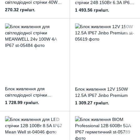
світлодіодної стрічки 40W
стрічки 24В 150Вт 6.3А IP67
3.33А IP67 вологозахищений
Mean Well
270.32 грн/шт.
1 493.56 грн/шт.
Блок живлення для
Блок живлення 12V 150W
світлодіодної стрічки
12.5А IP67 Jinbo Premium
MEANWELL 24v 100W 4А
1 728.99 грн/шт.
1 309.27 грн/шт.
IP67