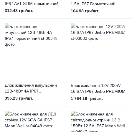
IP67 AVT SLIM герметичний
1.5А IP67 Герметичний
312.48 грн/шт.
164.98 грн/шт.
Блок живлення імпульсний
Блок живлення 12V 200W
12В-48Вт 4А IP67
16.67А IP67 Jinbo PREMIUM
Герметичний
355.23 грн/шт.
1 764.16 грн/шт.