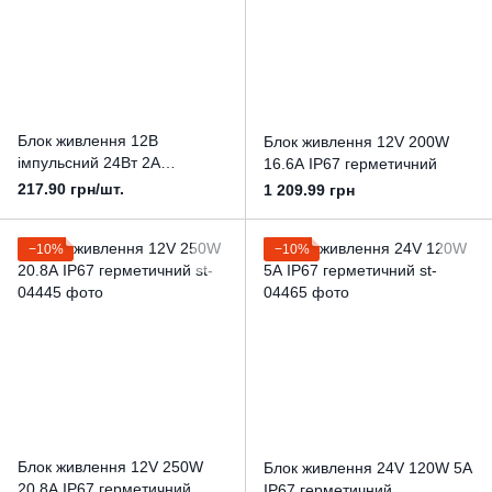
Блок живлення 12В
Блок живлення 12V 200W
імпульсний 24Вт 2А
16.6А IP67 герметичний
герметичний IP67 Slim
217.90 грн/шт.
1 209.99 грн
−10%
−10%
Блок живлення 12V 250W
Блок живлення 24V 120W 5А
20.8А IP67 герметичний
IP67 герметичний