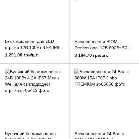
Блок живлення для LED
Блок живлення BIOM
стрічки 12В 100Вт 8.5А IP67
Professional 12В 600Вт 50А
Mean Well
ІР67 герметичний
1 291.98 грн/шт.
3 164.70 грн/шт.
Вуличний блок живлення
Блок живлення 24 Вольт