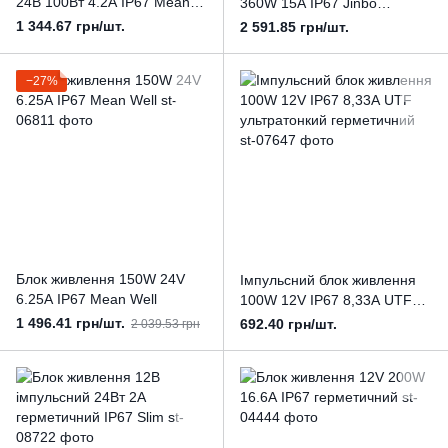
24В 100Вт 4.2А IP67 Mean
360W 15А IP67 Jinbo
Well для світлодіодної
PREMIUM
1 344.67 грн/шт.
2 591.85 грн/шт.
стрічки
−27%
Блок живлення 150W 24V
Імпульсний блок живлення
6.25А IP67 Mean Well
100W 12V IP67 8,33А UTF
ультратонкий герметичний
1 496.41 грн/шт.
692.40 грн/шт.
2 039.53 грн