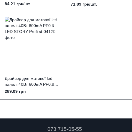
для світильника PREMIUM
конектором до світильника
84.21 грн/шт.
71.89 грн/шт.
PREMIUM
Драйвер для матової led
панелі 40Вт 600mA PF0.9
LED STORY Profi
289.09 грн
073 715-05-55