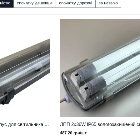
ністю
спочатку дешевше
спочатку дорожчі
за назвою
Вологозахищений корпус для світильника широкий ЛПП 2х36 IP65 під 2 довгі ЛЕД лампи 1,2м
487.26 грн/шт.