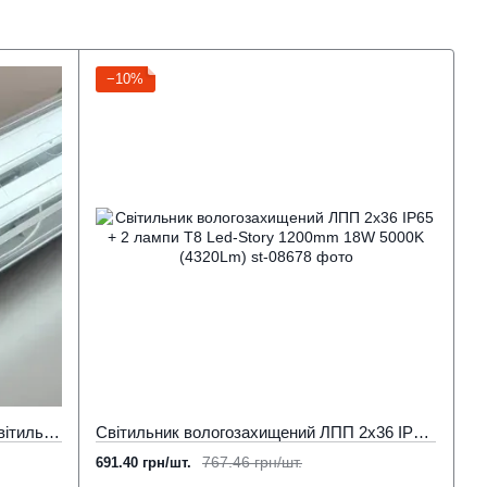
−10%
ЛПП 2х36W IP65 вологозахищений світильник з лампами Led Story 2х1800Lm Т8 G13 1,2м 6500K
Світильник вологозахищений ЛПП 2x36 IP65 + 2 лампи Т8 Led-Story 1200mm 18W 5000K (4320Lm)
767.46 грн/шт.
691.40 грн/шт.