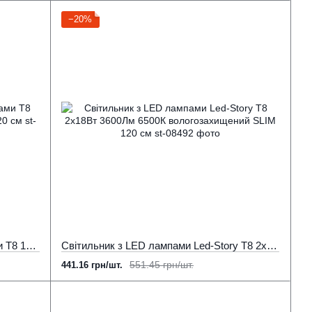
−20%
Світильник промисловий з 2 лампами Т8 18Вт 6500К вологозахищений SLIM 120 см
Cвітильник з LED лампами Led-Story Т8 2х18Вт 3600Лм 6500К вологозахищений SLIM 120 см
551.45 грн/шт.
441.16 грн/шт.