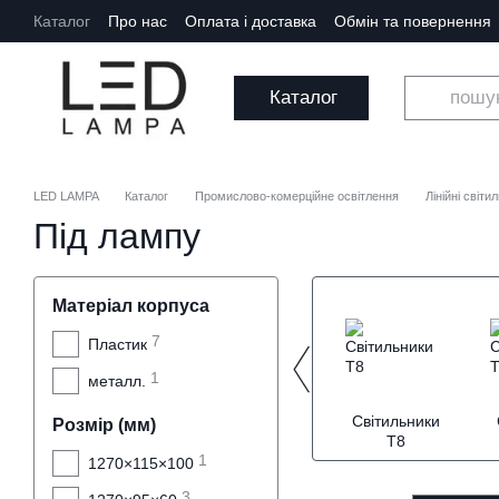
Перейти до основного контенту
Каталог
Про нас
Оплата і доставка
Обмін та повернення
Каталог
LED LAMPA
Каталог
Промислово-комерційне освітлення
Лінійні світи
Під лампу
Матеріал корпуса
7
Пластик
1
металл.
Світильники
Розмір (мм)
Т8
1
1270×115×100
3