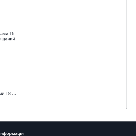
Cвітильник з 2 надʼяскравими лампами Т8 120см 18Вт 4320Лм 6500К вологозахищений корпус
 інформація