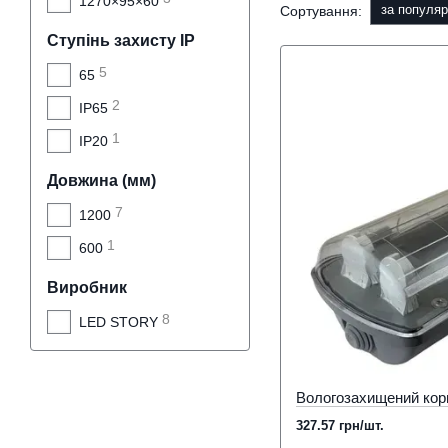
1270×95×60
за популяр
Сортування:
Ступінь захисту IP
5
65
2
IP65
1
IP20
Довжина (мм)
7
1200
1
600
Виробник
8
LED STORY
327.57 грн/шт.