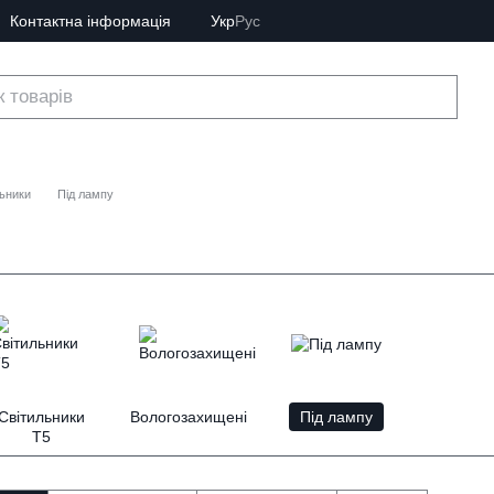
Контактна інформація
Укр
Рус
льники
Під лампу
Світильники
Вологозахищені
Під лампу
Т5