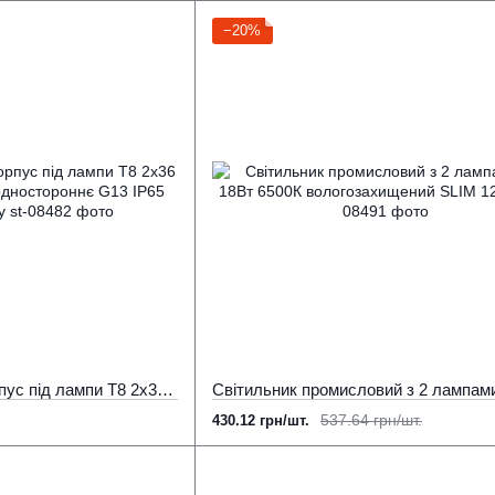
−20%
Вологозахищений корпус під лампи Т8 2х36 (2x16 LED) 1200мм одностороннє G13 IP65 SLIM Led Story
537.64 грн/шт.
430.12 грн/шт.