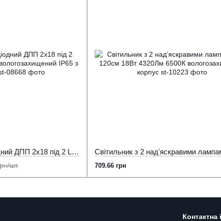
Світильник світлодіодний ДПП 2х18 під 2 LED лампи Т8 600мм вологозахищений IP65 з відбивачем
рн/шт.
709.66 грн
Контактна