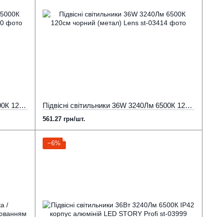
Підвісні світильники 36W 2880Lm 5000К 120см чорний (метал) LIGHT
Підвісні світильники 36W 3240Лм 6500К 120см чорний (метал) Lens
561.27 грн/шт.
−6%