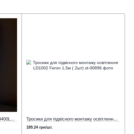
Лед панель 600х600 (595х595) 40Вт 3400Lm 6000К холодне світло
Тросики для підвісного монтажу освітлення LD1002 Feron 1,5м ( 2шт)
189.24 грн/шт.