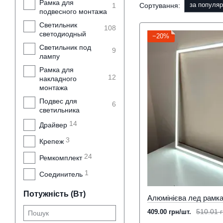
Рамка для
за популяр
Сортування:
1
подвесного монтажа
Светильник
108
светодиодный
−20%
Светильник под
9
лампу
Рамка для
12
накладного
монтажа
Подвес для
6
светильника
14
Драйвер
3
Крепеж
24
Ремкомплект
1
Соединитель
Потужність (Вт)
510.01 г
409.00 грн/шт.