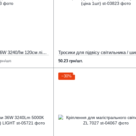
Підвісні світильники 36W 3240Лм 120см лінійний 5000К природнє біле світло ECO
рн/шт.
50.23 грн/шт.
−30%