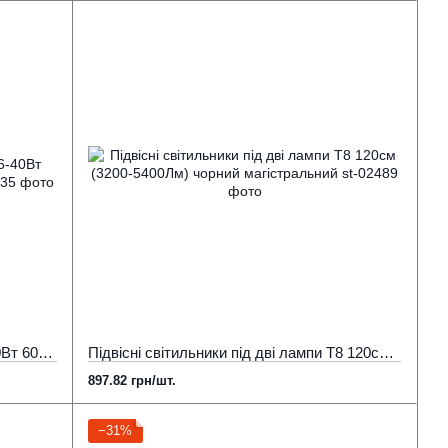
Драйвер для матової led панелі 36-40Вт 600мА 60-70В LED STORY Profi
Підвісні світильники під дві лампи Т8 120см (3200-5400Лм) чорний магістральний
897.82 грн/шт.
−31%