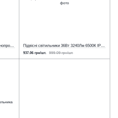
Тросики для підвісу світильника / шинопроводу / профілю ( 1м ) з регулюванням (ціна 1шт)
Підвісні світильники 36Вт 3240Лм 6500К IP42 корпус алюміній LED STORY Profi
999.09 грн/шт.
937.06 грн/шт.