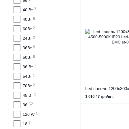
68
3
40 Вт
6
40Вт
2
60Вт
2
24Вт
8
36Вт
6
50Вт
1
36 Вт
1
54Вт
2
70Вт
1
45 Вт
1 010.47 грн/шт.
52
36
1
120 W
1
18