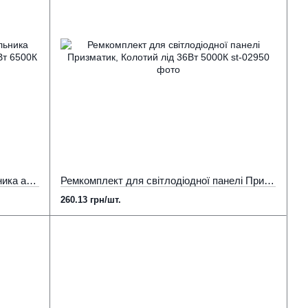
Ремкомплект світлодіодного світильника армстронг Призматик, Колотий лід 36Вт 6500К
Ремкомплект для світлодіодної панелі Призматик, Колотий лід 36Вт 5000К
260.13 грн/шт.