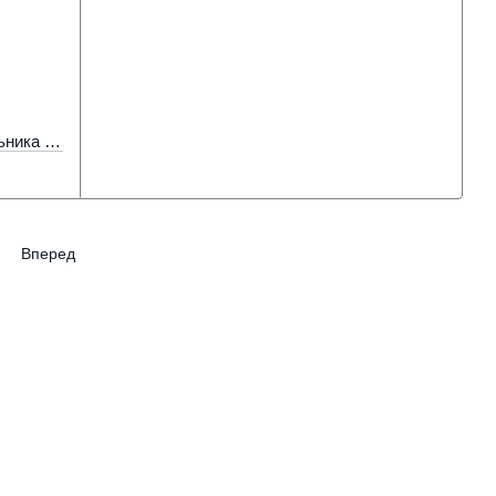
Кріплення для магістрального світильника ZL 7027
Вперед