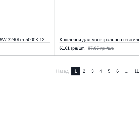
Підвісні світильники 36W 3240Lm 5000К 120см білий (металл) LIGHT
87.85 грн/шт.
61.61 грн/шт.
Назад
1
2
3
4
5
6
...
11