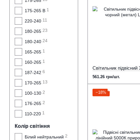
175-265
1
175-265 В
11
220-240
23
180-265
24
180-240
1
165-265
1
160-265
6
187-242
561.26 грн/шт.
13
170-265
2
−18%
100-130
2
176-265
1
110-220
Колір світіння
2
Білий нейтральний