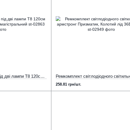
Підвісні світильники під дві лампи Т8 120см (3200-5400 Лм) білий магістральний
258.81 грн/шт.