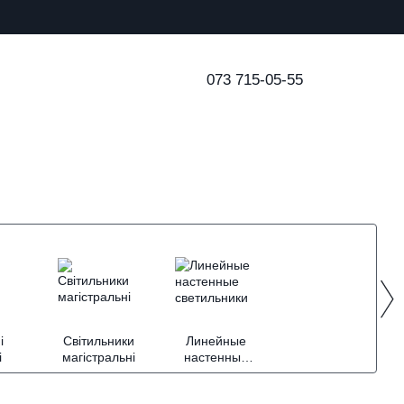
073 715-05-55
і
Світильники
Линейные
і
магістральні
настенные
светильники