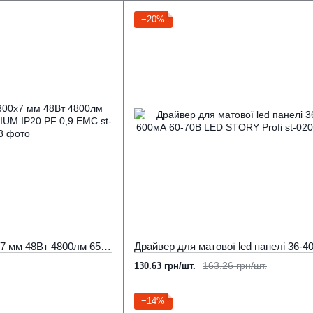
−20%
Лед панелі 1200×300х7 мм 48Вт 4800лм 6500К Led-Story PREMIUM IP20 PF 0,9 ЕМС
163.26 грн/шт.
130.63 грн/шт.
−14%