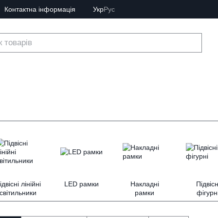
Контактна інформація
Укр
Рус
ідвісні лінійні
LED рамки
Накладні
Підвісн
світильники
рамки
фігурн