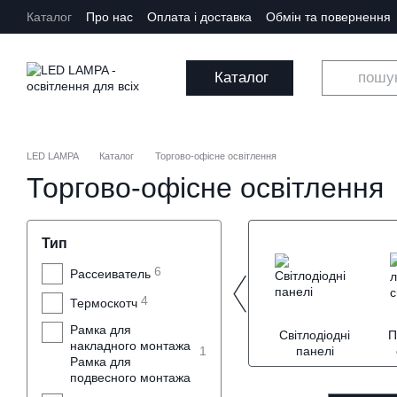
Перейти до основного контенту
Каталог
Про нас
Оплата і доставка
Обмін та повернення
Каталог
LED LAMPA
Каталог
Торгово-офісне освітлення
Торгово-офісне освітлення
Тип
6
Рассеиватель
4
Термоскотч
Рамка для
Світлодіодні
П
накладного монтажа
1
панелі
Рамка для
подвесного монтажа