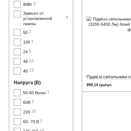
3
80Вт
Зависит от
9
установленной
лампы
2
50
1
100
6
24
22
48
12
40
Напруга (В)
899.14 грн/шт.
1
50-60 Вольт
1
60В
10
220
1
60- 70 В
15