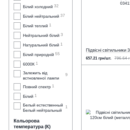
32
Білий холодний
37
Білий нейтральний
1
Білий теплий
3
Нейтральний білий
1
Натуральний білий
55
Білий природній
796.64 г
657.21 грн/шт.
1
6000К
Залежить від
9
встновленої лампи
1
Повний спектр
1
Білий
Белый естественный
1
Белый нейтральный
Кольорова
температура (К)