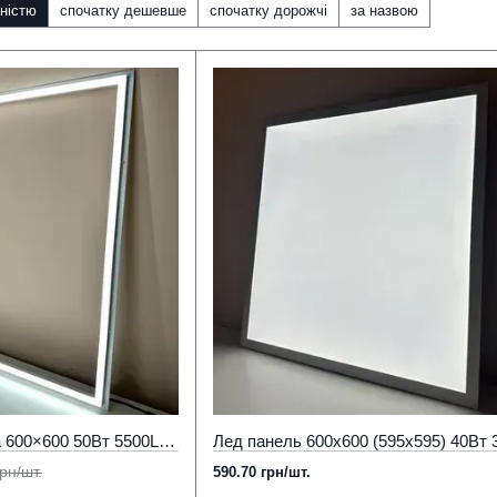
ністю
спочатку дешевше
спочатку дорожчі
за назвою
Алюмінієва лед рамка 600×600 50Вт 5500Lm 6500К Холодне світло, Aluminum
рн/шт.
590.70 грн/шт.