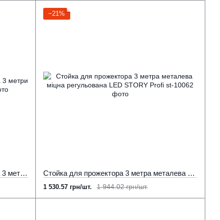
−21%
Штатив для прожектора, світильника 3 метри (145-300см ) чорний
Стойка для прожектора 3 метра металева міцна регульована LED STORY Profi
1 944.02 грн/шт.
1 530.57 грн/шт.