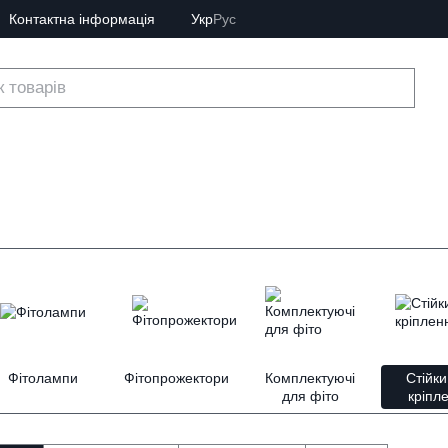
Контактна інформація
Укр
Рус
Фітолампи
Фітопрожектори
Комплектуючі
Стійки
для фіто
кріпл