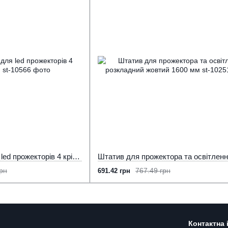
Переносна стійка для led прожекторів 4 кріплення 3 м
грн
767.49 грн
691.42 грн
Контактна