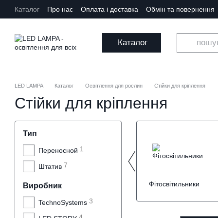
Перейти до основного контенту
Каталог
Про нас
Оплата і доставка
Обмін та повернення
Каталог
LED LAMPA
Каталог
Освітлення для рослин
Стійки для кріплення
Стійки для кріплення
Тип
1
Переносной
7
Штатив
Фітосвітильники
Виробник
3
TechnoSystems
4