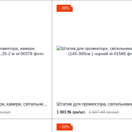
−38%
Штатив для прожектора, камери, світильника, жовтий 1,25-2 м
рн/шт.
1 607.40 грн/шт.
1 003.96 грн/шт.
−10%