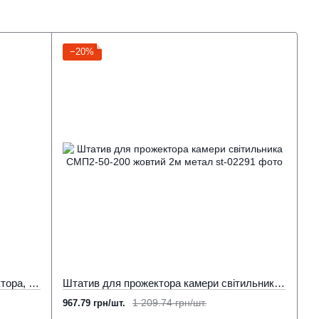
−20%
100% Наявність ! Штатив для прожектора, світильника, СМП2-50-300 жовтий 300 см метал
Штатив для прожектора камери світильника СМП2-50-200 жовтий 2м метал
1 209.74 грн/шт.
967.79 грн/шт.