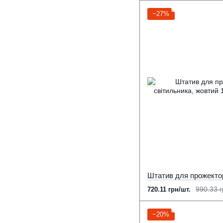
−27%
990.33 г
720.11 грн/шт.
−20%