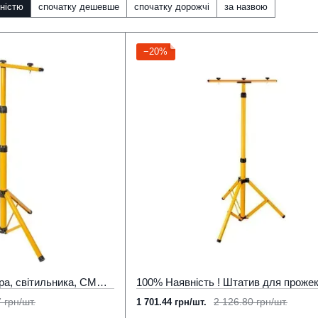
ністю
спочатку дешевше
спочатку дорожчі
за назвою
−20%
Штатив для прожектора, світильника, СМП2-50 жовтий 65-160 см метал
 грн/шт.
2 126.80 грн/шт.
1 701.44 грн/шт.