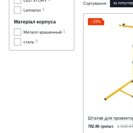
LED STORY
за популяр
Сортування:
1
Lemanso
Матеріал корпуса
−23%
1
Металл крашенный
3
сталь
1 018.47
782.86 грн/шт.