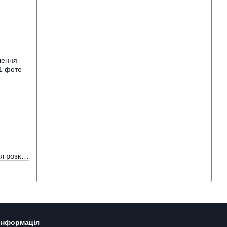
Штатив для прожектора та освітлення розкладний жовтий 1600 мм
 інформація