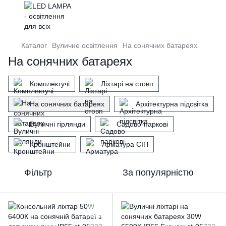
Каталог
Вуличне освітлення
На сонячних батареях
На сонячних батареях
Комплектучі
Ліхтарі на стовп
На сонячних батареях
Архітектурна підсвітка
Вуличні гірлянди
Садово-паркові
Кронштейни
Арматура СІП
Фільтр
За популярністю