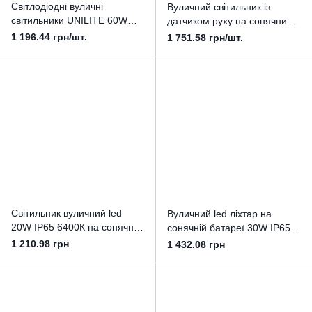
Світлодіодні вуличні
Вуличний світильник із
світильники UNILITE 60W
датчиком руху на сонячних
6500K IP66 на сонячній
батареях UNILITE 90W
1 196.44 грн/шт.
1 751.58 грн/шт.
батареї
4050Lm 6500K IP66
Світильник вуличний led
Вуличний led ліхтар на
20W IP65 6400К на сонячній
сонячній батареї 30W IP65
батареї з датчиком руху та
6400К з датчиком руху та
1 210.98 грн
1 432.08 грн
сутінковим датчиком
пультом