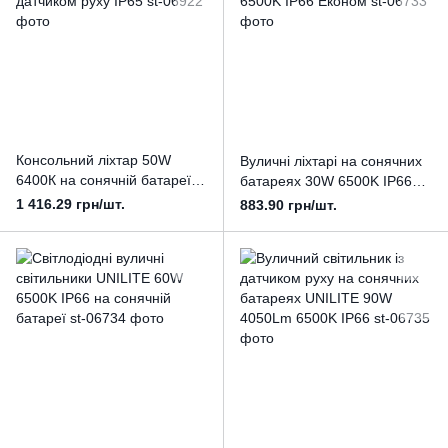
Консольний ліхтар 50W
Вуличні ліхтарі на сонячних
6400К на сонячній батареї з
батареях 30W 6500K IP66
датчиком руху IP65
Економ
1 416.29 грн/шт.
883.90 грн/шт.