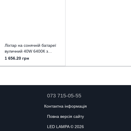
Ліхтар на сонячній батареї
вуличний 40W 6400К з
датчиком руху, сутінковим
1 656.20 грн
сенсором IP65
073 715-05-55
Контактна інформація
Повна версія сайту
LED LAMPA © 2026