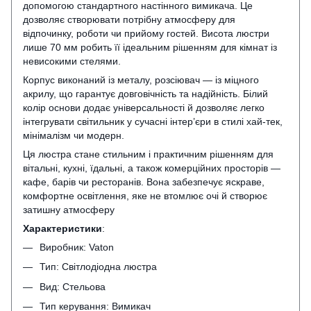
допомогою стандартного настінного вимикача. Це
дозволяє створювати потрібну атмосферу для
відпочинку, роботи чи прийому гостей. Висота люстри
лише 70 мм робить її ідеальним рішенням для кімнат із
невисокими стелями.
Корпус виконаний із металу, розсіювач — із міцного
акрилу, що гарантує довговічність та надійність. Білий
колір основи додає універсальності й дозволяє легко
інтегрувати світильник у сучасні інтер’єри в стилі хай‑тек,
мінімалізм чи модерн.
Ця люстра стане стильним і практичним рішенням для
вітальні, кухні, їдальні, а також комерційних просторів —
кафе, барів чи ресторанів. Вона забезпечує яскраве,
комфортне освітлення, яке не втомлює очі й створює
затишну атмосферу
Характеристики
:
Виробник: Vaton
Тип: Світлодіодна люстра
Вид: Стельова
Тип керування: Вимикач