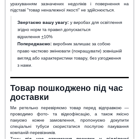
урахуванням зазначених недоліків і повернення на
підставі "товар неналежної якості" не здійснюється.
Звертаємо вашу увагу:
у виробах для освітлення
згідно норм та правил допускається
відхилення
+
10%
Попереджаємо:
виробник залишає за собою
право частково змінювати (покращувати) зовнішній
вигляд або характеристики товару, без узгодження
з нами.
Товар пошкоджено під час
доставки
Ми ретельно перевіряємо товар перед відправкою —
проводимо фото- та відеофіксацію, а також якісно
пакуємо кожне замовлення, пропонуємо докупити
спеціальні тубуси скористатися послугою пакування
компаній-перевізників.
Тому
під час отримання посилки у відділенні