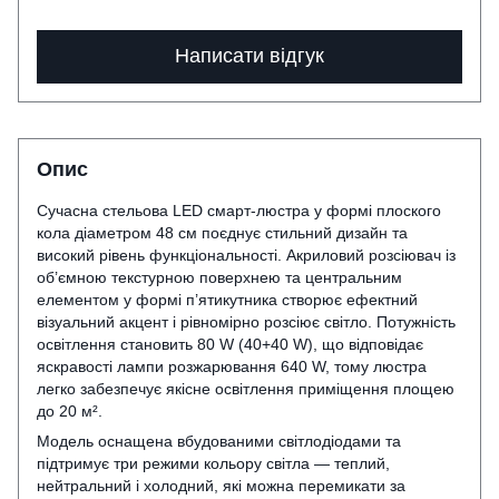
Написати відгук
Опис
Сучасна стельова LED смарт‑люстра у формі плоского
кола діаметром 48 см поєднує стильний дизайн та
високий рівень функціональності. Акриловий розсіювач із
об’ємною текстурною поверхнею та центральним
елементом у формі п’ятикутника створює ефектний
візуальний акцент і рівномірно розсіює світло. Потужність
освітлення становить 80 W (40+40 W), що відповідає
яскравості лампи розжарювання 640 W, тому люстра
легко забезпечує якісне освітлення приміщення площею
до 20 м².
Модель оснащена вбудованими світлодіодами та
підтримує три режими кольору світла — теплий,
нейтральний і холодний, які можна перемикати за