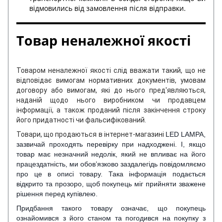
відмовились від замовлення після відправки.
Товар неналежної якості
Товаром неналежної якості слід вважати такий, що не
відповідає вимогам нормативних документів, умовам
договору або вимогам, які до нього пред'являються,
наданій щодо нього виробником чи продавцем
інформації, а також проданий після закінчення строку
його придатності чи фальсифікований.
Товари, що продаються в інтернет-магазині
LED LAMPA,
зазвичай проходять перевірку при надходжені. І, якщо
товар має незначний недолік, який не впливає на його
працездатність, ми обов’язково заздалегідь повідомляємо
про це в описі товару. Така інформація подається
відкрито та прозоро, щоб покупець міг прийняти зважене
рішення перед купівлею.
Придбання такого товару означає, що покупець
ознайомився з його станом та погодився на покупку з