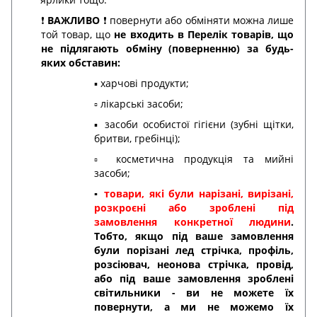
❗️
ВАЖЛИВО
❗️ повернути або обміняти можна лише
той товар, що
не входить в Перелік товарів, що
не підлягають обміну (поверненню) за будь-
яких обставин:
▪️ харчові продукти;
▫️ лікарські засоби;
▪️ засоби особистої гігієни (зубні щітки,
бритви, гребінці);
▫️ косметична продукція та мийні
засоби;
▪️
товари, які були нарізані, вирізані,
розкроєні або зроблені під
замовлення конкретної людини
.
Тобто, якщо під ваше замовлення
були порізані лед стрічка, профіль,
розсіювач, неонова стрічка, провід,
або під ваше замовлення зроблені
світильники - ви не можете їх
повернути, а ми не можемо їх