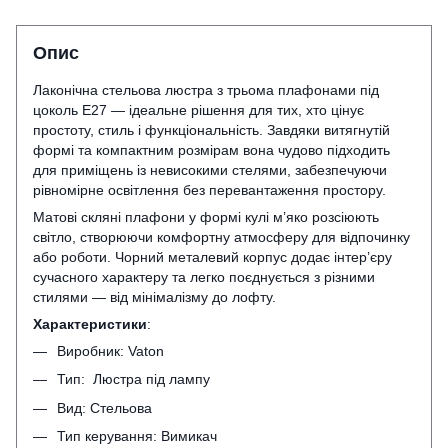
Опис
Лаконічна стельова люстра з трьома плафонами під
цоколь Е27 — ідеальне рішення для тих, хто цінує
простоту, стиль і функціональність. Завдяки витягнутій
формі та компактним розмірам вона чудово підходить
для приміщень із невисокими стелями, забезпечуючи
рівномірне освітлення без перевантаження простору.
Матові скляні плафони у формі кулі м’яко розсіюють
світло, створюючи комфортну атмосферу для відпочинку
або роботи. Чорний металевий корпус додає інтер’єру
сучасного характеру та легко поєднується з різними
стилями — від мінімалізму до лофту.
Характеристики
:
Виробник: Vaton
Тип: Люстра під лампу
Вид: Стельова
Тип керування: Вимикач