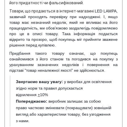
його придатності чи фальсифікований.
Товари, що продаються в інтернет-магазині
LED LAMPA,
зазвичай проходять перевірку при надходжені. І, якщо
товар має незначний недолік, який не впливає на його
працездатність, ми обов’язково заздалегідь повідомляємо
про це в описі товару. Така інформація подається
відкрито та прозоро, щоб покупець міг прийняти зважене
рішення перед купівлею.
Придбання такого товару означає, що покупець
ознайомився з його станом та погодився на покупку з
урахуванням зазначених недоліків і повернення на
підставі "товар неналежної якості" не здійснюється.
Звертаємо вашу увагу:
у виробах для освітлення
згідно норм та правил допускається
відхилення
+
10%
Попереджаємо:
виробник залишає за собою
право частково змінювати (покращувати) зовнішній
вигляд або характеристики товару, без узгодження
з нами.