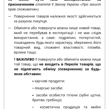
призначенням
(стаття 9 Закону України «Про захист
прав споживачів»).
Повернення товарів належної якості здійснюється
за рахунок покупця.
Обміняти або повернути можна лише новий товар,
який не перебував в експлуатації і не має слідів
використання, а саме: подряпин, потертостей,
пошкоджень будь-якого характеру, збережено його
товарний вид, споживчі властивості, пломби,
ярлики тощо.
❗️
ВАЖЛИВО
❗️ повернути або обміняти можна лише
той товар, що
не входить в Перелік товарів, що
не підлягають обміну (поверненню) за будь-
яких обставин:
▪️ харчові продукти;
▫️ лікарські засоби;
▪️ засоби особистої гігієни (зубні щітки,
бритви, гребінці);
▫️ косметична продукція та мийні