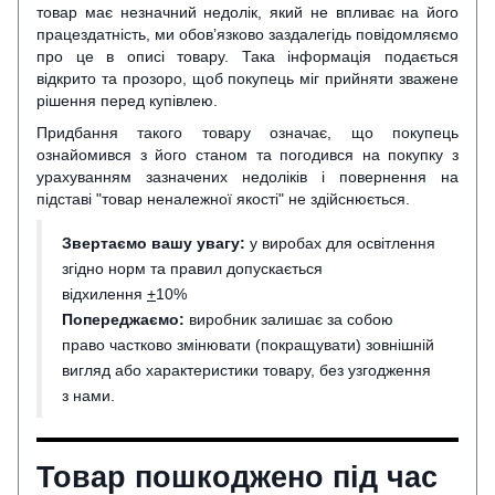
товар має незначний недолік, який не впливає на його
працездатність, ми обов’язково заздалегідь повідомляємо
про це в описі товару. Така інформація подається
відкрито та прозоро, щоб покупець міг прийняти зважене
рішення перед купівлею.
Придбання такого товару означає, що покупець
ознайомився з його станом та погодився на покупку з
урахуванням зазначених недоліків і повернення на
підставі "товар неналежної якості" не здійснюється.
Звертаємо вашу увагу:
у виробах для освітлення
згідно норм та правил допускається
відхилення
+
10%
Попереджаємо:
виробник залишає за собою
право частково змінювати (покращувати) зовнішній
вигляд або характеристики товару, без узгодження
з нами.
Товар пошкоджено під час