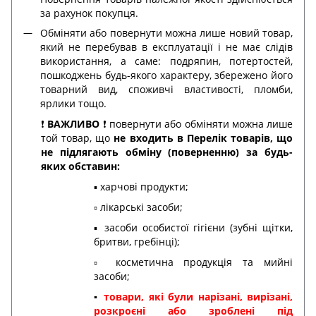
за рахунок покупця.
Обміняти або повернути можна лише новий товар,
який не перебував в експлуатації і не має слідів
використання, а саме: подряпин, потертостей,
пошкоджень будь-якого характеру, збережено його
товарний вид, споживчі властивості, пломби,
ярлики тощо.
❗️
ВАЖЛИВО
❗️ повернути або обміняти можна лише
той товар, що
не входить в Перелік товарів, що
не підлягають обміну (поверненню) за будь-
яких обставин:
▪️ харчові продукти;
▫️ лікарські засоби;
▪️ засоби особистої гігієни (зубні щітки,
бритви, гребінці);
▫️ косметична продукція та мийні
засоби;
▪️
товари, які були нарізані, вирізані,
розкроєні або зроблені під