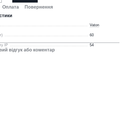
Оплата
Повернення
стики
Vaton
т)
60
ту IP
54
вий відгук або коментар