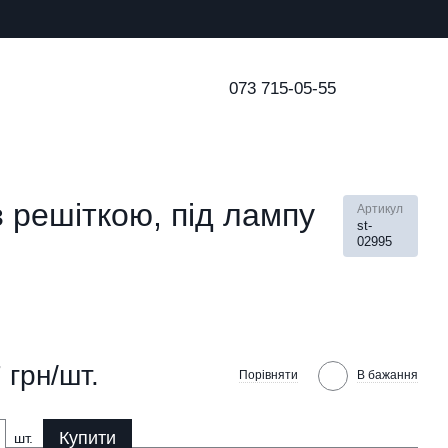
073 715-05-55
 решіткою, під лампу
Артикул
st-
02995
 грн/шт.
Порівняти
В бажання
Купити
шт.