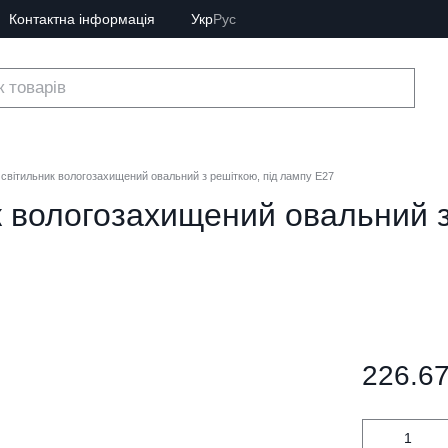
Контактна інформація
Укр
Рус
світильник вологозахищений овальний з решіткою, під лампу Е27
 вологозахищений овальний з
226.67