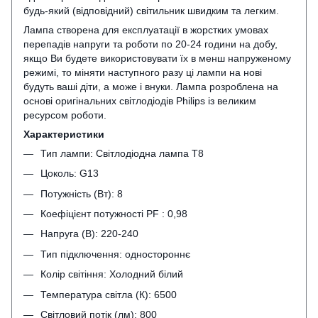
будь-який (відповідний) світильник швидким та легким.
Лампа створена для експлуатації в жорстких умовах
перепадів напруги та роботи по 20-24 години на добу,
якщо Ви будете використовувати їх в менш напруженому
режимі, то міняти наступного разу ці лампи на нові
будуть ваші діти, а може і внуки. Лампа розроблена на
основі оригінальних світлодіодів Philips із великим
ресурсом роботи.
Характеристики
Тип лампи: Світлодіодна лампа Т8
Цоколь: G13
Потужність (Вт): 8
Коефіцієнт потужності PF : 0,98
Напруга (В): 220-240
Тип підключення: одностороннє
Колір світіння: Холодний білий
Температура світла (К): 6500
Світловий потік (лм): 800