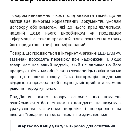
Товаром неналежної якості слід вважати такий, що не
відповідає вимогам нормативних документів, умовам
договору або вимогам, які до нього пред'являються,
наданій щодо нього виробником чи продавцем
інформації, а також проданий після закінчення строку
його придатності чи фальсифікований.
Товари, що продаються в інтернет-магазині
LED LAMPA,
зазвичай проходять перевірку при надходжені. І, якщо
товар має незначний недолік, який не впливає на його
працездатність, ми обов’язково заздалегідь повідомляємо
про це в описі товару. Така інформація подається
відкрито та прозоро, щоб покупець міг прийняти зважене
рішення перед купівлею.
Придбання такого товару означає, що покупець
ознайомився з його станом та погодився на покупку з
урахуванням зазначених недоліків і повернення на
підставі "товар неналежної якості" не здійснюється.
Звертаємо вашу увагу:
у виробах для освітлення