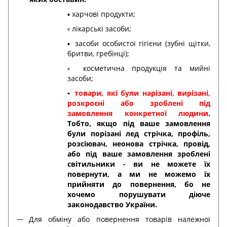
▪️ харчові продукти;
▫️ лікарські засоби;
▪️ засоби особистої гігієни (зубні щітки,
бритви, гребінці);
▫️ косметична продукція та мийні
засоби;
▪️
товари, які були нарізані, вирізані,
розкроєні або зроблені під
замовлення конкретної людини
.
Тобто, якщо під ваше замовлення
були порізані лед стрічка, профіль,
розсіювач, неонова стрічка, провід,
або під ваше замовлення зроблені
світильники - ви не можете їх
повернути, а ми не можемо їх
прийняти до повернення, бо не
хочемо порушувати діюче
законодавство України.
Для обміну або повернення товарів належної