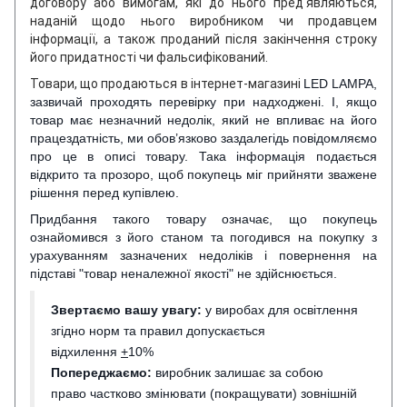
договору або вимогам, які до нього пред'являються,
наданій щодо нього виробником чи продавцем
інформації, а також проданий після закінчення строку
його придатності чи фальсифікований.
Товари, що продаються в інтернет-магазині
LED LAMPA,
зазвичай проходять перевірку при надходжені. І, якщо
товар має незначний недолік, який не впливає на його
працездатність, ми обов’язково заздалегідь повідомляємо
про це в описі товару. Така інформація подається
відкрито та прозоро, щоб покупець міг прийняти зважене
рішення перед купівлею.
Придбання такого товару означає, що покупець
ознайомився з його станом та погодився на покупку з
урахуванням зазначених недоліків і повернення на
підставі "товар неналежної якості" не здійснюється.
Звертаємо вашу увагу:
у виробах для освітлення
згідно норм та правил допускається
відхилення
+
10%
Попереджаємо:
виробник залишає за собою
право частково змінювати (покращувати) зовнішній