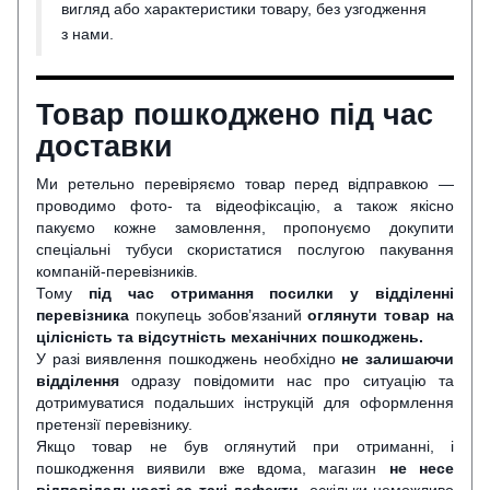
вигляд або характеристики товару, без узгодження
з нами.
Товар пошкоджено під час
доставки
Ми ретельно перевіряємо товар перед відправкою —
проводимо фото- та відеофіксацію, а також якісно
пакуємо кожне замовлення, пропонуємо докупити
спеціальні тубуси скористатися послугою пакування
компаній-перевізників.
Тому
під час отримання посилки у відділенні
перевізника
покупець зобов’язаний
оглянути
товар на
цілісність та відсутність механічних пошкоджень.
У разі виявлення пошкоджень необхідно
не залишаючи
відділення
одразу повідомити нас про ситуацію та
дотримуватися подальших інструкцій для оформлення
претензії перевізнику.
Якщо товар не був оглянутий при отриманні, і
пошкодження виявили вже вдома, магазин
не несе
відповідальності за такі дефекти
, оскільки неможливо