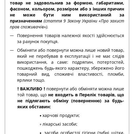
товар не задовольнив за формою, габаритами,
фасоном, кольором, розміром або з інших причин
не може бути ним використаний за
призначенням
(стаття 9 Закону України «Про захист
прав споживачів»).
Повернення товарів належної якості здійснюється
за рахунок покупця.
Обміняти або повернути можна лише новий товар,
який не перебував в експлуатації і не має слідів
використання, а саме: подряпин, потертостей,
пошкоджень будь-якого характеру, збережено його
товарний вид, споживчі властивості, пломби,
ярлики тощо.
❗️
ВАЖЛИВО
❗️ повернути або обміняти можна лише
той товар, що
не входить в Перелік товарів, що
не підлягають обміну (поверненню) за будь-
яких обставин:
▪️ харчові продукти;
▫️ лікарські засоби;
▪️ засоби особистої гігієни (зубні щітки,