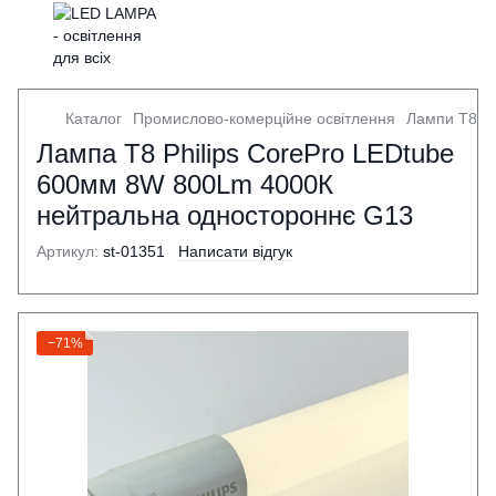
Каталог
Промислово-комерційне освітлення
Лампи Т8
Лампа Т8 Philips CorePro LEDtube
600мм 8W 800Lm 4000К
нейтральна одностороннє G13
Артикул:
st-01351
Написати відгук
−71%