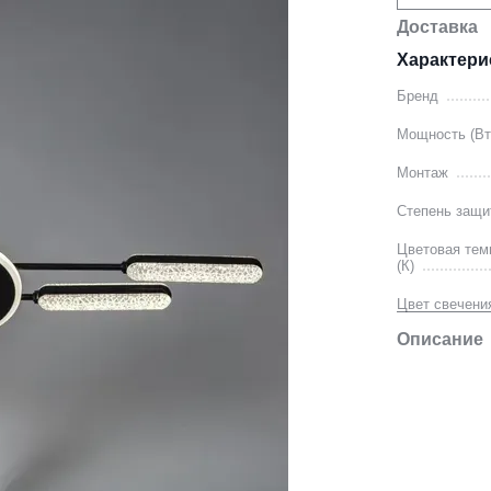
Доставка
Характери
Бренд
Мощность (Вт
Монтаж
Степень защи
Цветовая тем
(К)
Цвет свечени
Описание