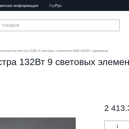
тактная информация
Укр
Рус
лочная led люстра 132Вт 9 световых элементов 3000-6500К с диммером
тра 132Вт 9 световых элемен
2 413.