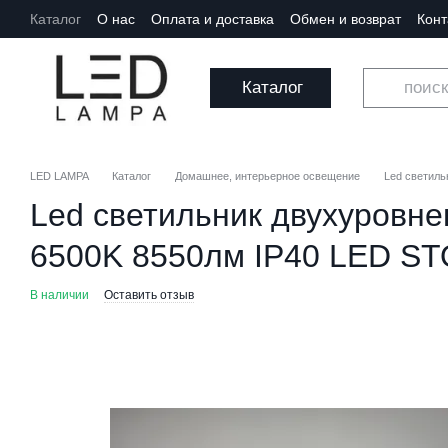
Перейти к основному контенту
Каталог
О нас
Оплата и доставка
Обмен и возврат
Кон
Каталог
LED LAMPA
Каталог
Домашнее, интерьерное освещение
Led светиль
Led светильник двухуровне
6500K 8550лм IP40 LED S
В наличии
Оставить отзыв