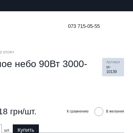
073 715-05-55
LED STORY
ое небо 90Вт 3000-
Артикул
st-
10139
18 грн/шт.
К сравнению
В желания
Купить
шт.