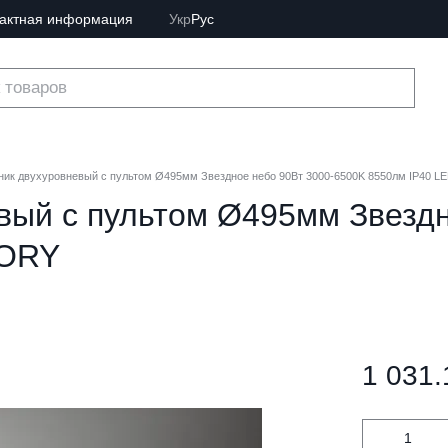
тактная информация
Укр
Рус
ник двухуровневый с пультом Ø495мм Звездное небо 90Вт 3000-6500K 8550лм IP40 
вый с пультом Ø495мм Звездн
TORY
1 031.