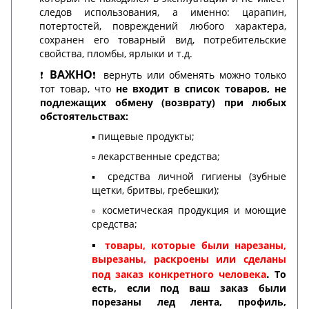
следов использования, а именно: царапин,
потертостей, повреждений любого характера,
сохранен его товарный вид, потребительские
свойства, пломбы, ярлыки и т.д.
ВАЖНО
❗️
❗️ вернуть или обменять можно только
тот товар, что
не входит в список товаров, не
подлежащих обмену (возврату) при любых
обстоятельствах:
▪️ пищевые продукты;
▫️ лекарственные средства;
▪️ средства личной гигиены (зубные
щетки, бритвы, гребешки);
▫️ косметическая продукция и моющие
средства;
▪️
товары, которые были нарезаны,
вырезаны, раскроены или сделаны
.
под заказ конкретного человека
То
есть, если под ваш заказ были
порезаны лед лента, профиль,