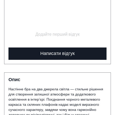
Додайте перший відгук
Написати відгук
Опис
Настінне бра на два джерела світла — стильне рішення
для створення затишної атмосфери та додаткового
освітлення в інтер’єрі. Поєднання чорного металевого
каркаса та скляних плафонів надає моделі виразного
сучасного характеру, завдяки чому вона гармонійно
доповнює як мінімалістичні, так і більш класичні