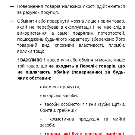
Повернення товарів належної якості здійснюється
за рахунок покупця.
Обміняти або повернути можна лише новий товар,
який не перебував в експлуатації і не має слідів
використання, а саме: подряпин, потертостей,
пошкоджень будь-якого характеру, збережено його
товарний вид, споживчі властивості, пломби,
ярлики тощо.
❗️
ВАЖЛИВО
❗️ повернути або обміняти можна лише
той товар, що
не входить в Перелік товарів, що
не підлягають обміну (поверненню) за будь-
яких обставин:
▪️ харчові продукти;
▫️ лікарські засоби;
▪️ засоби особистої гігієни (зубні щітки,
бритви, гребінці);
▫️ косметична продукція та мийні
засоби;
▪️
товари, які були нарізані, вирізані,