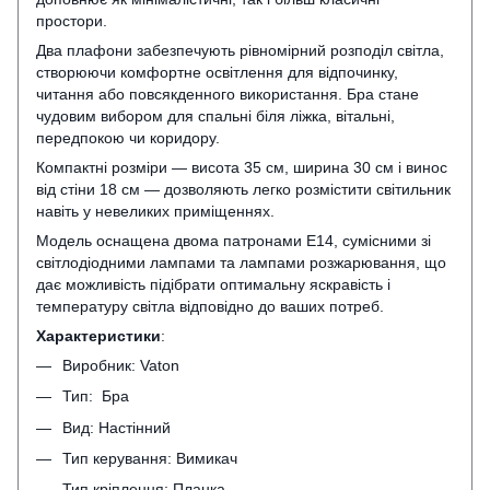
простори.
Два плафони забезпечують рівномірний розподіл світла,
створюючи комфортне освітлення для відпочинку,
читання або повсякденного використання. Бра стане
чудовим вибором для спальні біля ліжка, вітальні,
передпокою чи коридору.
Компактні розміри — висота 35 см, ширина 30 см і винос
від стіни 18 см — дозволяють легко розмістити світильник
навіть у невеликих приміщеннях.
Модель оснащена двома патронами E14, сумісними зі
світлодіодними лампами та лампами розжарювання, що
дає можливість підібрати оптимальну яскравість і
температуру світла відповідно до ваших потреб.
Характеристики
:
Виробник: Vaton
Тип: Бра
Вид: Настінний
Тип керування: Вимикач
Тип кріплення: Планка