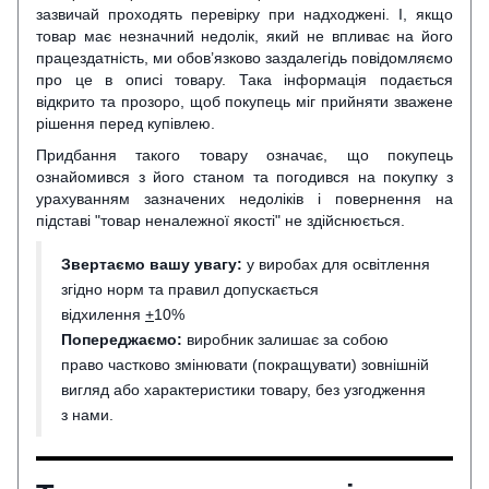
зазвичай проходять перевірку при надходжені. І, якщо
товар має незначний недолік, який не впливає на його
працездатність, ми обов’язково заздалегідь повідомляємо
про це в описі товару. Така інформація подається
відкрито та прозоро, щоб покупець міг прийняти зважене
рішення перед купівлею.
Придбання такого товару означає, що покупець
ознайомився з його станом та погодився на покупку з
урахуванням зазначених недоліків і повернення на
підставі "товар неналежної якості" не здійснюється.
Звертаємо вашу увагу:
у виробах для освітлення
згідно норм та правил допускається
відхилення
+
10%
Попереджаємо:
виробник залишає за собою
право частково змінювати (покращувати) зовнішній
вигляд або характеристики товару, без узгодження
з нами.