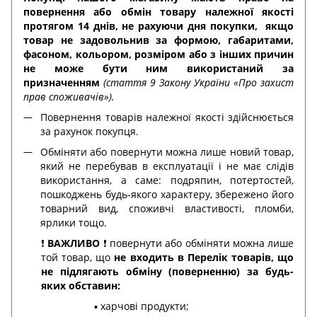
повернення або обмін товару належної якості
протягом 14 днів, не рахуючи дня покупки,
якщо
товар не задовольнив за формою, габаритами,
фасоном, кольором, розміром або з інших причин
не може бути ним використаний за
призначенням
(стаття 9 Закону України «Про захист
прав споживачів»).
Повернення товарів належної якості здійснюється
за рахунок покупця.
Обміняти або повернути можна лише новий товар,
який не перебував в експлуатації і не має слідів
використання, а саме: подряпин, потертостей,
пошкоджень будь-якого характеру, збережено його
товарний вид, споживчі властивості, пломби,
ярлики тощо.
❗️
ВАЖЛИВО
❗️ повернути або обміняти можна лише
той товар, що
не входить в Перелік товарів, що
не підлягають обміну (поверненню) за будь-
яких обставин:
▪️ харчові продукти;