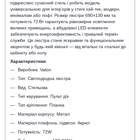
підкреслює сучасний стиль і робить модель
універсальною для інтер’єрів у стилі хай‑тек, модерн,
мінімалізм або лофт. Розмір люстри 690×130 мм та
потужність 72 Вт гарантують рівномірне освітлення
великих приміщень, а вбудовані LED‑елементи
забезпечують енергоефективність і тривалий термін
служби. Ця люстра стане яскравим та функціональним
акцентом у будь‑якій кімнаті — від вітальні та спальні до
кабінету або холу.
Характеристики
:
Виробник: Vaton
Тип: Світлодіодна люстра
Вид: Стельова
Тип керування: Пульт д/к
Тип кріплення: Планка
Матеріал корпусу: Метал
Матеріал плафона, підвісок: Акрил
Потужність: 72W