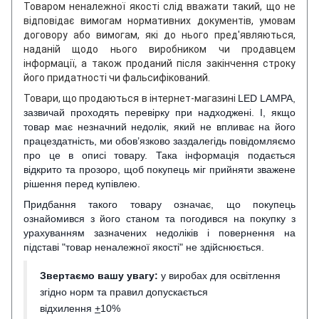
Товаром неналежної якості слід вважати такий, що не
відповідає вимогам нормативних документів, умовам
договору або вимогам, які до нього пред'являються,
наданій щодо нього виробником чи продавцем
інформації, а також проданий після закінчення строку
його придатності чи фальсифікований.
Товари, що продаються в інтернет-магазині
LED LAMPA,
зазвичай проходять перевірку при надходжені. І, якщо
товар має незначний недолік, який не впливає на його
працездатність, ми обов’язково заздалегідь повідомляємо
про це в описі товару. Така інформація подається
відкрито та прозоро, щоб покупець міг прийняти зважене
рішення перед купівлею.
Придбання такого товару означає, що покупець
ознайомився з його станом та погодився на покупку з
урахуванням зазначених недоліків і повернення на
підставі "товар неналежної якості" не здійснюється.
Звертаємо вашу увагу:
у виробах для освітлення
згідно норм та правил допускається
відхилення
+
10%