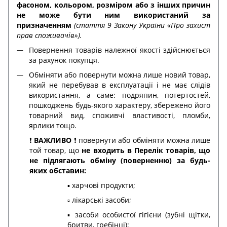
фасоном, кольором, розміром або з інших причин
не може бути ним використаний за
призначенням
(стаття 9 Закону України «Про захист
прав споживачів»).
Повернення товарів належної якості здійснюється
за рахунок покупця.
Обміняти або повернути можна лише новий товар,
який не перебував в експлуатації і не має слідів
використання, а саме: подряпин, потертостей,
пошкоджень будь-якого характеру, збережено його
товарний вид, споживчі властивості, пломби,
ярлики тощо.
❗️
ВАЖЛИВО
❗️ повернути або обміняти можна лише
той товар, що
не входить в Перелік товарів, що
не підлягають обміну (поверненню) за будь-
яких обставин:
▪️ харчові продукти;
▫️ лікарські засоби;
▪️ засоби особистої гігієни (зубні щітки,
бритви, гребінці);