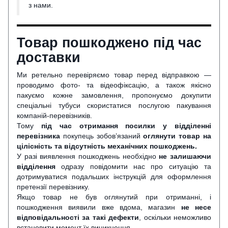
з нами.
Товар пошкоджено під час
доставки
Ми ретельно перевіряємо товар перед відправкою —
проводимо фото- та відеофіксацію, а також якісно
пакуємо кожне замовлення, пропонуємо докупити
спеціальні тубуси скористатися послугою пакування
компаній-перевізників.
Тому
під час отримання посилки у відділенні
перевізника
покупець зобов’язаний
оглянути
товар на
цілісність та відсутність механічних пошкоджень.
У разі виявлення пошкоджень необхідно
не залишаючи
відділення
одразу повідомити нас про ситуацію та
дотримуватися подальших інструкцій для оформлення
претензії перевізнику.
Якщо товар не був оглянутий при отриманні, і
пошкодження виявили вже вдома, магазин
не несе
відповідальності за такі дефекти
, оскільки неможливо
встановити момент їх виникнення.