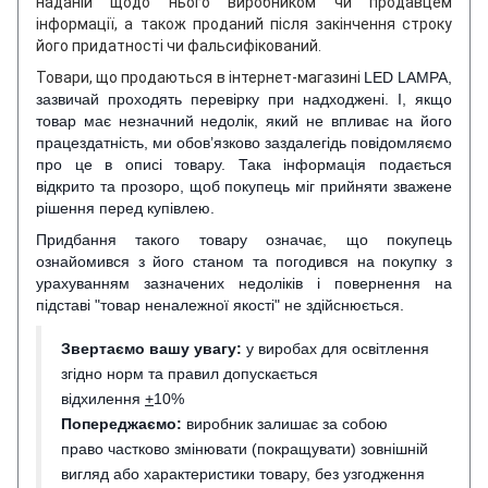
наданій щодо нього виробником чи продавцем
інформації, а також проданий після закінчення строку
його придатності чи фальсифікований.
Товари, що продаються в інтернет-магазині
LED LAMPA,
зазвичай проходять перевірку при надходжені. І, якщо
товар має незначний недолік, який не впливає на його
працездатність, ми обов’язково заздалегідь повідомляємо
про це в описі товару. Така інформація подається
відкрито та прозоро, щоб покупець міг прийняти зважене
рішення перед купівлею.
Придбання такого товару означає, що покупець
ознайомився з його станом та погодився на покупку з
урахуванням зазначених недоліків і повернення на
підставі "товар неналежної якості" не здійснюється.
Звертаємо вашу увагу:
у виробах для освітлення
згідно норм та правил допускається
відхилення
+
10%
Попереджаємо:
виробник залишає за собою
право частково змінювати (покращувати) зовнішній
вигляд або характеристики товару, без узгодження