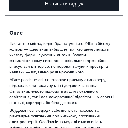
Написати відгук
Опис
Елегантне світлодіодне бра потужністю 24Вт в білому
кольорі — ідеальний вибір для тих, хто цінує легкість,
чистоту форм і сучасний дизайн. Завдяки
мінімалістичному виконанню світильник гармонійно
вписується в інтер’єр, не перевантажуючи простір, а
навпаки — візуально розширюючи його.
М’яке розсіяне світло створює приємну атмосферу,
підкреслюючи текстуру стін і додаючи затишку.
Світильник чудово підходить як для локального
освітлення, так і для декоративної підсвітки — у спальні,
вітальні, коридорі або біля дзеркала.
Вбудовані світлодіоди забезпечують яскраве та
рівномірне освітлення при низькому споживанні
електроенергії. Особливістю моделі є можливість
змінювати колірну температуру — від теплого до