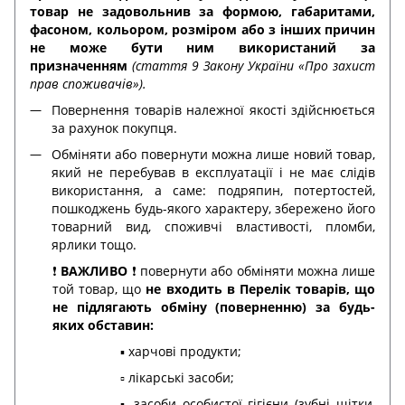
товар не задовольнив за формою, габаритами,
фасоном, кольором, розміром або з інших причин
не може бути ним використаний за
призначенням
(стаття 9 Закону України «Про захист
прав споживачів»).
Повернення товарів належної якості здійснюється
за рахунок покупця.
Обміняти або повернути можна лише новий товар,
який не перебував в експлуатації і не має слідів
використання, а саме: подряпин, потертостей,
пошкоджень будь-якого характеру, збережено його
товарний вид, споживчі властивості, пломби,
ярлики тощо.
❗️
ВАЖЛИВО
❗️ повернути або обміняти можна лише
той товар, що
не входить в Перелік товарів, що
не підлягають обміну (поверненню) за будь-
яких обставин:
▪️ харчові продукти;
▫️ лікарські засоби;
▪️ засоби особистої гігієни (зубні щітки,