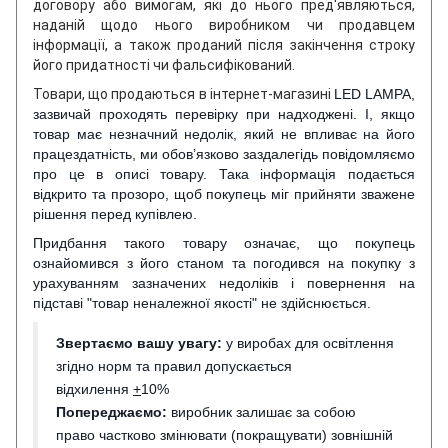
договору або вимогам, які до нього пред'являються,
наданій щодо нього виробником чи продавцем
інформації, а також проданий після закінчення строку
його придатності чи фальсифікований.
Товари, що продаються в інтернет-магазині
LED LAMPA,
зазвичай проходять перевірку при надходжені. І, якщо
товар має незначний недолік, який не впливає на його
працездатність, ми обов’язково заздалегідь повідомляємо
про це в описі товару. Така інформація подається
відкрито та прозоро, щоб покупець міг прийняти зважене
рішення перед купівлею.
Придбання такого товару означає, що покупець
ознайомився з його станом та погодився на покупку з
урахуванням зазначених недоліків і повернення на
підставі "товар неналежної якості" не здійснюється.
Звертаємо вашу увагу:
у виробах для освітлення
згідно норм та правил допускається
відхилення
+
10%
Попереджаємо:
виробник залишає за собою
право частково змінювати (покращувати) зовнішній