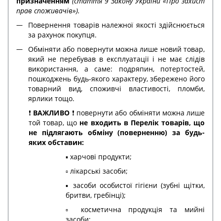
призначенням
(стаття 9 Закону України «Про захист
прав споживачів»).
Повернення товарів належної якості здійснюється
за рахунок покупця.
Обміняти або повернути можна лише новий товар,
який не перебував в експлуатації і не має слідів
використання, а саме: подряпин, потертостей,
пошкоджень будь-якого характеру, збережено його
товарний вид, споживчі властивості, пломби,
ярлики тощо.
❗️
ВАЖЛИВО
❗️ повернути або обміняти можна лише
той товар, що
не входить в Перелік товарів, що
не підлягають обміну (поверненню) за будь-
яких обставин:
▪️ харчові продукти;
▫️ лікарські засоби;
▪️ засоби особистої гігієни (зубні щітки,
бритви, гребінці);
▫️ косметична продукція та мийні
засоби;