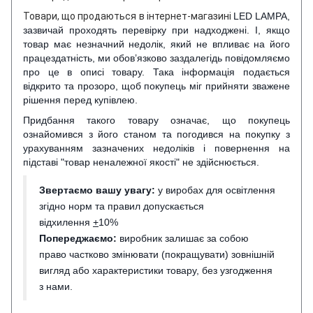
Товари, що продаються в інтернет-магазині
LED LAMPA,
зазвичай проходять перевірку при надходжені. І, якщо
товар має незначний недолік, який не впливає на його
працездатність, ми обов’язково заздалегідь повідомляємо
про це в описі товару. Така інформація подається
відкрито та прозоро, щоб покупець міг прийняти зважене
рішення перед купівлею.
Придбання такого товару означає, що покупець
ознайомився з його станом та погодився на покупку з
урахуванням зазначених недоліків і повернення на
підставі "товар неналежної якості" не здійснюється.
Звертаємо вашу увагу:
у виробах для освітлення
згідно норм та правил допускається
відхилення
+
10%
Попереджаємо:
виробник залишає за собою
право частково змінювати (покращувати) зовнішній
вигляд або характеристики товару, без узгодження
з нами.