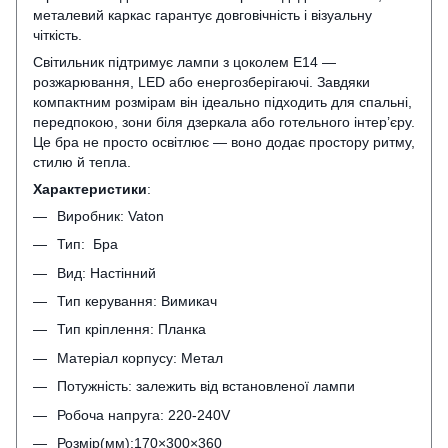
металевий каркас гарантує довговічність і візуальну
чіткість.
Світильник підтримує лампи з цоколем E14 —
розжарювання, LED або енергозберігаючі. Завдяки
компактним розмірам він ідеально підходить для спальні,
передпокою, зони біля дзеркала або готельного інтер’єру.
Це бра не просто освітлює — воно додає простору ритму,
стилю й тепла.
Характеристики
:
Виробник: Vaton
Тип: Бра
Вид: Настінний
Тип керування: Вимикач
Тип кріплення: Планка
Матеріал корпусу: Метал
Потужність: залежить від встановленої лампи
Робоча напруга: 220-240V
Розмір(мм):170×300×360