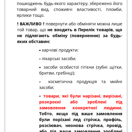
пошкоджень будь-якого характеру, збережено його
товарний вид, споживчі властивості, пломби,
ярлики тощо.
❗️
ВАЖЛИВО
❗️ повернути або обміняти можна лише
той товар, що
не входить в Перелік товарів, що
не підлягають обміну (поверненню) за будь-
яких обставин:
▪️ харчові продукти;
▫️ лікарські засоби;
▪️ засоби особистої гігієни (зубні щітки,
бритви, гребінці);
▫️ косметична продукція та мийні
засоби;
▪️
товари, які були нарізані, вирізані,
розкроєні або зроблені під
замовлення конкретної людини
.
Тобто, якщо під ваше замовлення
були порізані лед стрічка, профіль,
розсіювач, неонова стрічка, провід,
або під ваше замовлення зроблені