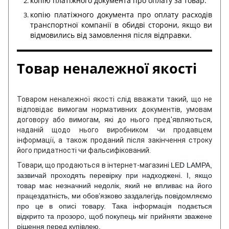
копію платіжного документа про оплату за товар.
копію платіжного документа про оплату расходів
транспортної компанії в обидві сторони, якщо ви
відмовились від замовлення після відправки.
Товар неналежної якості
Товаром неналежної якості слід вважати такий, що не
відповідає вимогам нормативних документів, умовам
договору або вимогам, які до нього пред'являються,
наданій щодо нього виробником чи продавцем
інформації, а також проданий після закінчення строку
його придатності чи фальсифікований.
Товари, що продаються в інтернет-магазині
LED LAMPA,
зазвичай проходять перевірку при надходжені. І, якщо
товар має незначний недолік, який не впливає на його
працездатність, ми обов’язково заздалегідь повідомляємо
про це в описі товару. Така інформація подається
відкрито та прозоро, щоб покупець міг прийняти зважене
рішення перед купівлею.