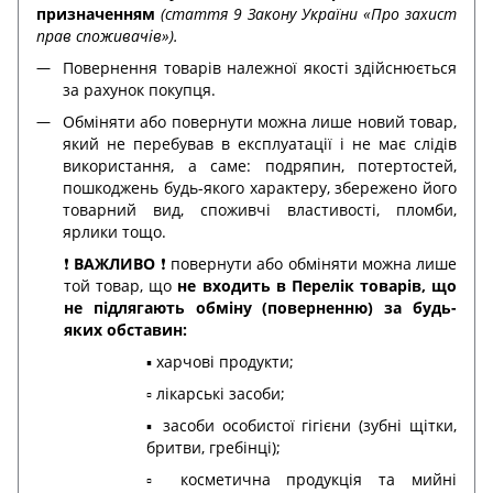
призначенням
(стаття 9 Закону України «Про захист
прав споживачів»).
Повернення товарів належної якості здійснюється
за рахунок покупця.
Обміняти або повернути можна лише новий товар,
який не перебував в експлуатації і не має слідів
використання, а саме: подряпин, потертостей,
пошкоджень будь-якого характеру, збережено його
товарний вид, споживчі властивості, пломби,
ярлики тощо.
❗️
ВАЖЛИВО
❗️ повернути або обміняти можна лише
той товар, що
не входить в Перелік товарів, що
не підлягають обміну (поверненню) за будь-
яких обставин:
▪️ харчові продукти;
▫️ лікарські засоби;
▪️ засоби особистої гігієни (зубні щітки,
бритви, гребінці);
▫️ косметична продукція та мийні