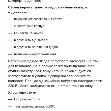
комфортне для зору.
Серед переваг даного лед світильника варто
відзначити:
широкий кут розсіювання світла;
зносостійкий корпус;
компактні габарити;
відсутність відблисків;
відсутність нагрівання діодів;
незначне енергоспоживання.
Світильник підійде як для побутового застосування, так і
для встановлення в промислових приміщеннях. Має
ступінь захисту IP20, тому його не рекомендується
застосовувати в умовах підвищеної запиленості та
вологості. Працює від звичайної побутової електромережі
220 В. Може монтуватися як на стелю, так і на стіну.
Характеристики:
Потужність: 18Вт
Температура світла: 5000К