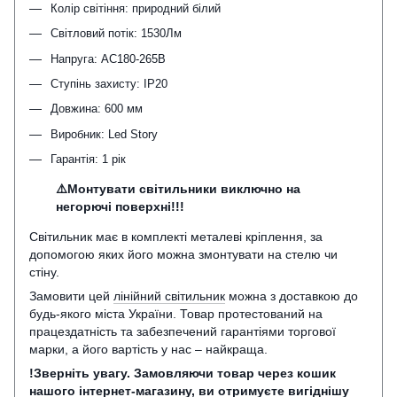
Колір світіння: природний білий
Світловий потік: 1530Лм
Напруга: AC180-265В
Ступінь захисту: IP20
Довжина: 600 мм
Виробник: Led Story
Гарантія: 1 рік
⚠️Монтувати світильники виключно на
негорючі поверхні!!!
Світильник має в комплекті металеві кріплення, за
допомогою яких його можна змонтувати на стелю чи
стіну.
Замовити цей
лінійний світильник
можна з доставкою до
будь-якого міста України. Товар протестований на
працездатність та забезпечений гарантіями торгової
марки, а його вартість у нас – найкраща.
!Зверніть увагу. Замовляючи товар через кошик
нашого інтернет-магазину, ви отримуєте вигіднішу