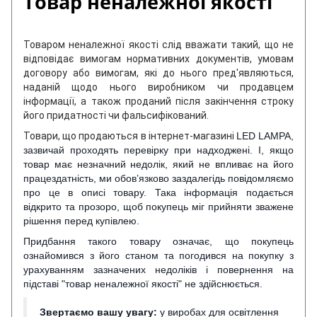
Товар неналежної якості
Товаром неналежної якості слід вважати такий, що не
відповідає вимогам нормативних документів, умовам
договору або вимогам, які до нього пред'являються,
наданій щодо нього виробником чи продавцем
інформації, а також проданий після закінчення строку
його придатності чи фальсифікований.
Товари, що продаються в інтернет-магазині
LED LAMPA,
зазвичай проходять перевірку при надходжені. І, якщо
товар має незначний недолік, який не впливає на його
працездатність, ми обов’язково заздалегідь повідомляємо
про це в описі товару. Така інформація подається
відкрито та прозоро, щоб покупець міг прийняти зважене
рішення перед купівлею.
Придбання такого товару означає, що покупець
ознайомився з його станом та погодився на покупку з
урахуванням зазначених недоліків і повернення на
підставі "товар неналежної якості" не здійснюється.
Звертаємо вашу увагу:
у виробах для освітлення