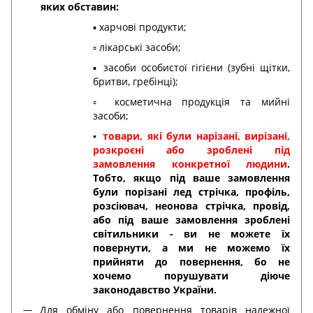
яких обставин:
▪️ харчові продукти;
▫️ лікарські засоби;
▪️ засоби особистої гігієни (зубні щітки,
бритви, гребінці);
▫️ косметична продукція та мийні
засоби;
▪️
товари, які були нарізані, вирізані,
розкроєні або зроблені під
замовлення конкретної людини
.
Тобто, якщо під ваше замовлення
були порізані лед стрічка, профіль,
розсіювач, неонова стрічка, провід,
або під ваше замовлення зроблені
світильники - ви не можете їх
повернути, а ми не можемо їх
прийняти до повернення, бо не
хочемо порушувати діюче
законодавство України.
Для обміну або повернення товарів належної