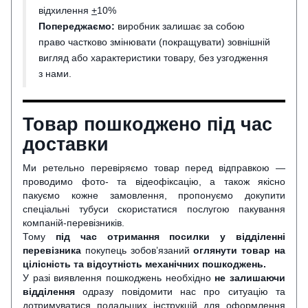
відхилення
+
10%
Попереджаємо:
виробник залишає за собою
право частково змінювати (покращувати) зовнішній
вигляд або характеристики товару, без узгодження
з нами.
Товар пошкоджено під час
доставки
Ми ретельно перевіряємо товар перед відправкою —
проводимо фото- та відеофіксацію, а також якісно
пакуємо кожне замовлення, пропонуємо докупити
спеціальні тубуси скористатися послугою пакування
компаній-перевізників.
Тому
під час отримання посилки у відділенні
перевізника
покупець зобов’язаний
оглянути
товар на
цілісність та відсутність механічних пошкоджень.
У разі виявлення пошкоджень необхідно
не залишаючи
відділення
одразу повідомити нас про ситуацію та
дотримуватися подальших інструкцій для оформлення