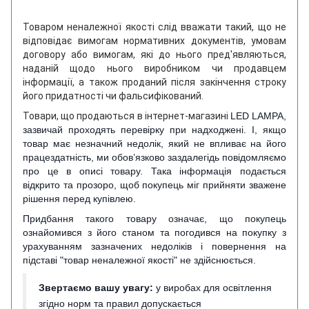
Товаром неналежної якості слід вважати такий, що не
відповідає вимогам нормативних документів, умовам
договору або вимогам, які до нього пред'являються,
наданій щодо нього виробником чи продавцем
інформації, а також проданий після закінчення строку
його придатності чи фальсифікований.
Товари, що продаються в інтернет-магазині
LED LAMPA,
зазвичай проходять перевірку при надходжені. І, якщо
товар має незначний недолік, який не впливає на його
працездатність, ми обов’язково заздалегідь повідомляємо
про це в описі товару. Така інформація подається
відкрито та прозоро, щоб покупець міг прийняти зважене
рішення перед купівлею.
Придбання такого товару означає, що покупець
ознайомився з його станом та погодився на покупку з
урахуванням зазначених недоліків і повернення на
підставі "товар неналежної якості" не здійснюється.
Звертаємо вашу увагу:
у виробах для освітлення
згідно норм та правил допускається